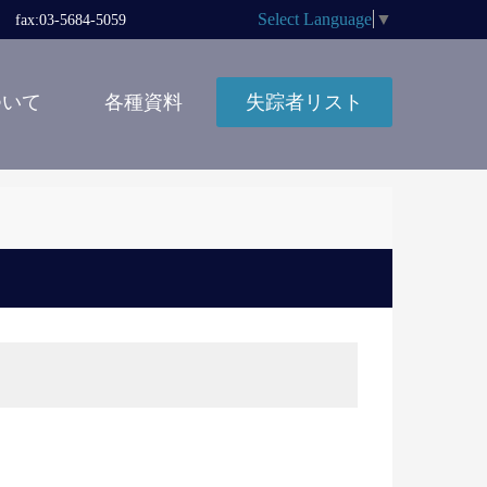
Select Language
▼
x:03-5684-5059
ついて
各種資料
失踪者リスト