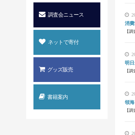
調査会ニュース
2
消費
【調
ネットで寄付
2
明日
グッズ販売
【調
2
書籍案内
領海
【調
2