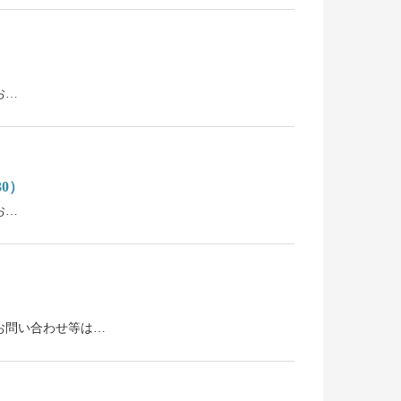
お…
0）
お…
い。お問い合わせ等は…