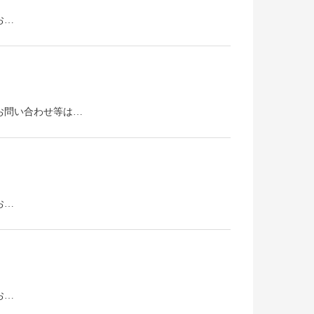
お…
い。お問い合わせ等は…
お…
お…