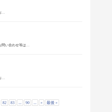
お…
い。お問い合わせ等は…
お…
82
83
...
90
...
»
最後 »