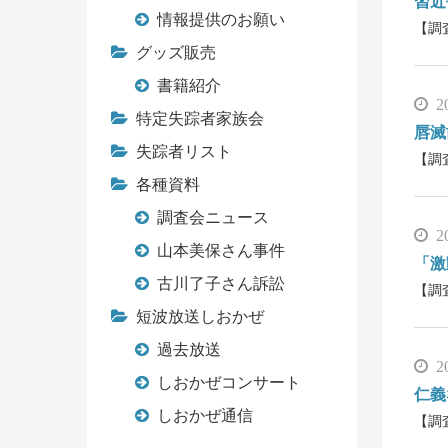
習近
情報提供のお願い
【調
グッズ販売
書籍紹介
2
特定失踪者家族会
唇滅
失踪者リスト
【調
各種資料
調査会ニュース
2
山本美保さん事件
「激
古川了子さん訴訟
【調
短波放送しおかぜ
過去放送
2
しおかぜコンサート
仁義
しおかぜ通信
【調