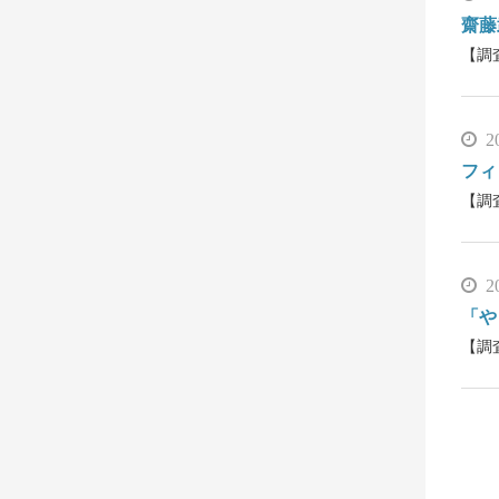
齋藤
【調
2
フィ
【調
2
「や
【調