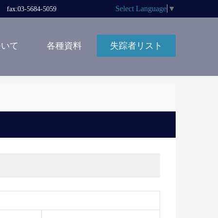
Select Language
▼
x:03-5684-5059
ついて
各種資料
失踪者リスト