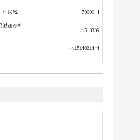
・住民税
70000円
品減価償却
△518339
△15140214円