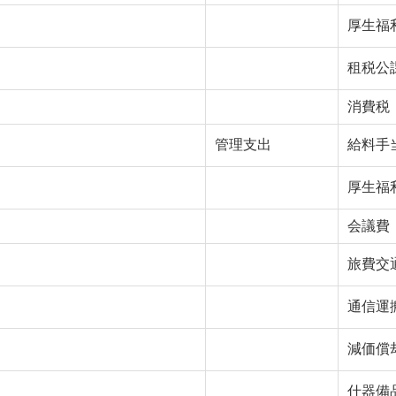
厚生福
租税公
消費税
管理支出
給料手
厚生福
会議費
旅費交
通信運
減価償
什器備