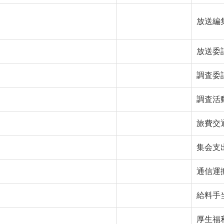
放送編
放送委
調査委
調査活
旅費交
集会支
通信運
給料手
厚生福