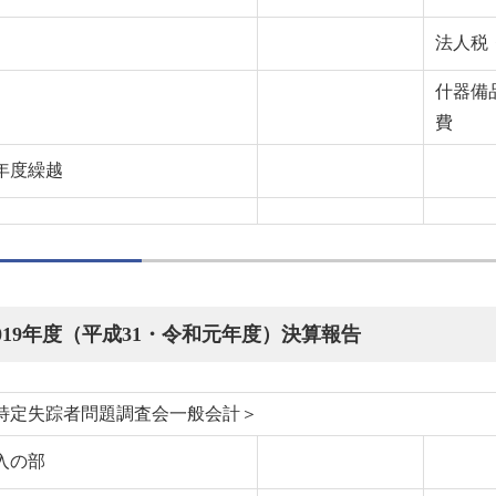
法人税
什器備
費
年度繰越
019年度（平成31・令和元年度）決算報告
特定失踪者問題調査会一般会計＞
入の部