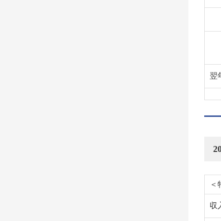
翌
2
＜
収