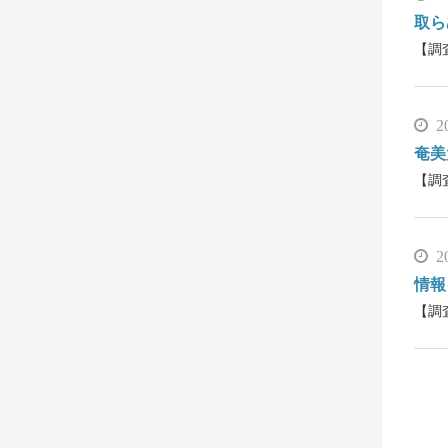
取ら
【調
2
奄美
【調
2
情報
【調