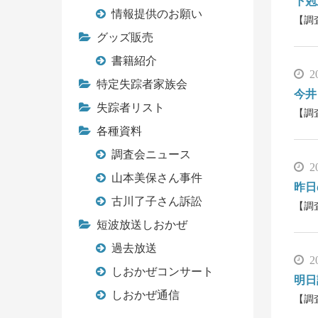
下剋
情報提供のお願い
【調
グッズ販売
書籍紹介
2
特定失踪者家族会
今井
失踪者リスト
【調
各種資料
調査会ニュース
2
山本美保さん事件
昨日
古川了子さん訴訟
【調
短波放送しおかぜ
過去放送
2
しおかぜコンサート
明日
しおかぜ通信
【調