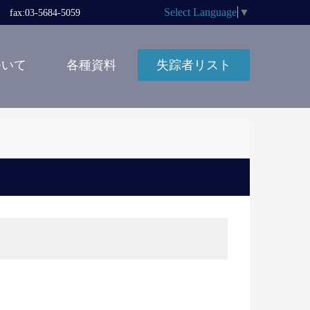
Select Language
▼
x:03-5684-5059
ついて
各種資料
失踪者リスト