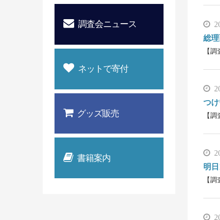
調査会ニュース
2
総理
【調
ネットで寄付
2
つけ
グッズ販売
【調
2
書籍案内
明日
【調
2