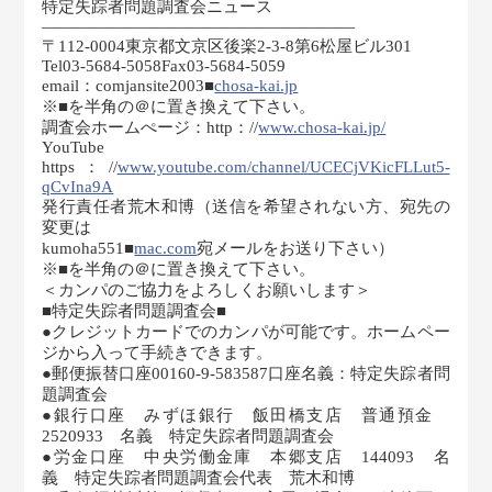
特定失踪者問題調査会ニュース
———————————————————
〒112-0004東京都文京区後楽2-3-8第6松屋ビル301
Tel03-5684-5058Fax03-5684-5059
email：comjansite2003■
chosa-kai.jp
※■を半角の＠に置き換えて下さい。
調査会ホームぺージ：http：//
www.chosa-kai.jp/
YouTube
https：//
www.youtube.com/channel/UCECjVKicFLLut5-
qCvIna9A
発行責任者荒木和博（送信を希望されない方、宛先の
変更は
kumoha551■
mac.com
宛メールをお送り下さい）
※■を半角の＠に置き換えて下さい。
＜カンパのご協力をよろしくお願いします＞
■特定失踪者問題調査会■
●クレジットカードでのカンパが可能です。ホームペー
ジから入って手続きできます。
●郵便振替口座00160-9-583587口座名義：特定失踪者問
題調査会
●銀行口座 みずほ銀行 飯田橋支店 普通預金
2520933 名義 特定失踪者問題調査会
●労金口座 中央労働金庫 本郷支店 144093 名
義 特定失踪者問題調査会代表 荒木和博