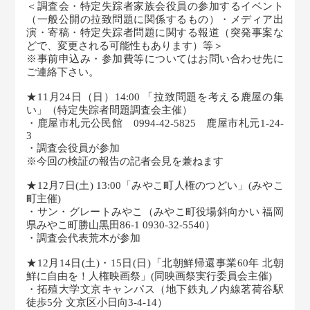
＜調査会・特定失踪者家族会役員の参加するイベント
（一般公開の拉致問題に関係するもの）・メディア出
演・寄稿・特定失踪者問題に関する報道（突発事案な
どで、変更される可能性もあります）等＞
※事前申込み・参加費等についてはお問い合わせ先に
ご連絡下さい。
★11月24日（日）14:00 「拉致問題を考える鹿屋の集
い」（特定失踪者問題調査会主催）
・鹿屋市札元公民館 0994-42-5825 鹿屋市札元1-24-
3
・調査会役員が参加
※今回の検証の報告の記者会見を兼ねます
★12月7日(土) 13:00「みやこ町人権のつどい」(みやこ
町主催)
・サン・グレートみやこ（みやこ町役場斜向かい 福岡
県みやこ町勝山黒田86-1 0930-32-5540）
・調査会代表荒木が参加
★12月14日(土)・15日(日)「北朝鮮帰還事業60年 北朝
鮮に自由を！人権映画祭」(同映画祭実行委員会主催)
・拓殖大学文京キャンパス（地下鉄丸ノ内線茗荷谷駅
徒歩5分 文京区小日向3-4-14）