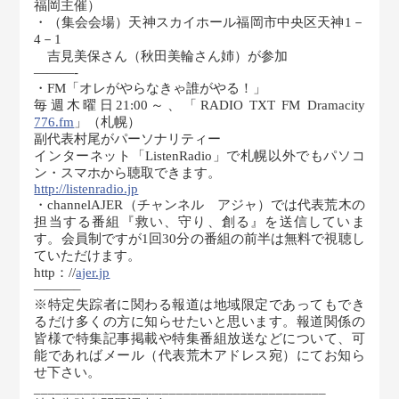
福岡主催）
・（集会会場）天神スカイホール福岡市中央区天神1－
4－1
吉見美保さん（秋田美輪さん姉）が参加
———-
・FM「オレがやらなきゃ誰がやる！」
毎週木曜日21:00～、「RADIO TXT FM Dramacity
776.fm
」（札幌）
副代表村尾がパーソナリティー
インターネット「ListenRadio」で札幌以外でもパソコ
ン・スマホから聴取できます。
http://listenradio.jp
・channelAJER（チャンネル アジャ）では代表荒木の
担当する番組『救い、守り、創る』を送信していま
す。会員制ですが1回30分の番組の前半は無料で視聴し
ていただけます。
http：//
ajer.jp
———–
※特定失踪者に関わる報道は地域限定であってもでき
るだけ多くの方に知らせたいと思います。報道関係の
皆様で特集記事掲載や特集番組放送などについて、可
能であればメール（代表荒木アドレス宛）にてお知ら
せ下さい。
_________________________________________