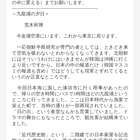
の＠に変える）までお願いします。
―――――――――—————————-
＜九龍浦の夕日＞
荒木和博
今金浦空港にいます。これから東京に戻ります。
一応朝鮮半島研究が専門の者としては、ときどき来
て空気を吸わないとわからなくなってきます。北朝鮮
にはそういうわけにはいきませんが韓国は沖縄に行く
より近いですから。日本の中の報道だけ（韓国マスコ
ミの報道も含め）ではどうしても現実とずれてくると
いうのが正直なところです。
今回日本海に面した浦項市に行く用事があったの
で、帰りの空き時間にバスで1時間ほどの九龍浦という
ところに行ってきました。ここは日本時代から漁業で
栄えた町で、当時の通りが一部再現されていました。
「日の出」という食堂なんかも営業していました。ド
ラマの舞台にもなったところで、観光客が結構来てい
ました。
「近代歴史館」という、二階建ての日本家屋を記念