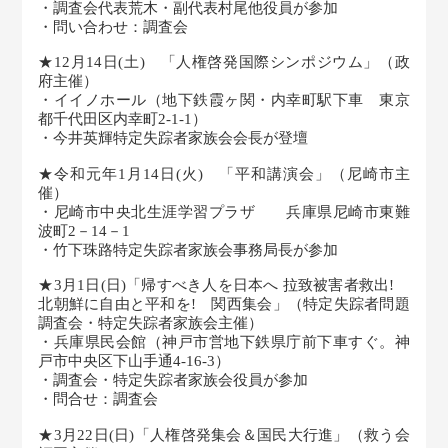
・調査会代表荒木・副代表村尾他役員が参加
・問い合わせ：調査会
★12月14日(土) 「人権啓発国際シンポジウム」（政
府主催）
・イイノホール（地下鉄霞ヶ関・内幸町駅下車 東京
都千代田区内幸町2-1-1）
・今井英輝特定失踪者家族会会長が登壇
★令和元年1月14日(火) 「平和講演会」（尼崎市主
催）
・尼崎市中央北生涯学習プラザ 兵庫県尼崎市東難
波町2－14－1
・竹下珠路特定失踪者家族会事務局長が参加
★3月1日(日)「帰すべき人を日本へ 拉致被害者救出!
北朝鮮に自由と平和を! 関西集会」（特定失踪者問題
調査会・特定失踪者家族会主催）
・兵庫県民会館（神戸市営地下鉄県庁前下車すぐ。神
戸市中央区下山手通4-16-3）
・調査会・特定失踪者家族会役員が参加
・問合せ：調査会
★3月22日(日)「人権啓発集会＆国民大行進」（救う会