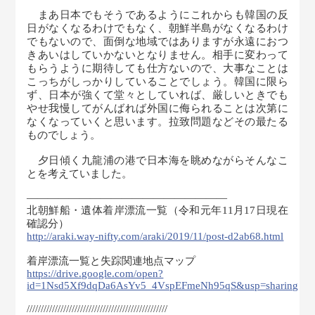
まあ日本でもそうであるようにこれからも韓国の反
日がなくなるわけでもなく、朝鮮半島がなくなるわけ
でもないので、面倒な地域ではありますが永遠におつ
きあいはしていかないとなりません。相手に変わって
もらうように期待しても仕方ないので、大事なことは
こっちがしっかりしていることでしょう。韓国に限ら
ず、日本が強くて堂々としていれば、厳しいときでも
やせ我慢してがんばれば外国に侮られることは次第に
なくなっていくと思います。拉致問題などその最たる
ものでしょう。
夕日傾く九龍浦の港で日本海を眺めながらそんなこ
とを考えていました。
———————――――――――――――
北朝鮮船・遺体着岸漂流一覧（令和元年11月17日現在
確認分）
http://araki.way-nifty.com/araki/2019/11/post-d2ab68.html
着岸漂流一覧と失踪関連地点マップ
https://drive.google.com/open?
id=1Nsd5Xf9dqDa6AsYv5_4VspEFmeNh95qS&usp=sharing
//////////////////////////////////////////////////