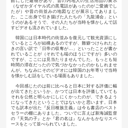
館にした建物があり、昔の内地人の生活用品の展示
（なぜかダイヤル式の黒電話があったのがご愛嬌でし
たが）や昔の街並みの地図などが展示してありまし
た。ここ出身で引き揚げた人たちの「九龍浦会」とい
うのがあるそうで、その人たちが当時を懐かしんで話
すビデオも流されていました。
韓国には日本時代の街並みを復元して観光資源にし
ているところが結構あるのですが、難癖つけられたと
きの言い訳で「日帝の収奪が…」といったことが書か
れていることが（それでも端のほうにですが）多いの
ですが、ここには見当たりませんでした。もっとも短
時間の滞在だったので気づかなかったのかもしれませ
んが。ちなみにそのビデオには韓国のお年寄りで当時
を懐かしむ話をしている場面もありました。
今回感じたのは前に比べると日本に対する評価に幅
が出てきたというか、かつては日本を評価していても
それを公然と明らかにしにくかったのが、できるよう
になってきたということではないかと思います。日本
でも訳本が出た『反日種族主義』は今も書店のベスト
セラーの棚にありました。ついでに言えば新海誠監督
の『天気の子』とか『君の名は』なんかもかなりスペ
ースをとって並べられていました。