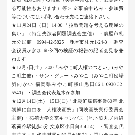
る可能性もあります）等＞ ※事前申込み・参加費
等についてはお問い合わせ先にご連絡下さい。
★11月24日（日）14:00 「拉致問題を考える鹿屋の
集い」（特定失踪者問題調査会主催） ・鹿屋市札
元公民館 0994-42-5825 鹿屋市札元1-24-3 ・調査
会役員が参加 ※今回の検証の報告の記者会見を兼
ねます
★12月7日(土) 13:00「みやこ町人権のつどい」(みや
こ町主催) ・サン・グレートみやこ（みやこ町役場
斜向かい 福岡県みやこ町勝山黒田86-1 0930-32-
5540） ・調査会代表荒木が参加
★12月14日(土)・15日(日)「北朝鮮帰還事業60年 北
朝鮮に自由を！人権映画祭」(同映画祭実行委員会
主催) ・拓殖大学文京キャンパス（地下鉄丸ノ内線
茗荷谷駅徒歩5分 文京区小日向3-4-14） ・調査会代
表荒木・副代表村尾他役員が参加 ・問い合わせ：