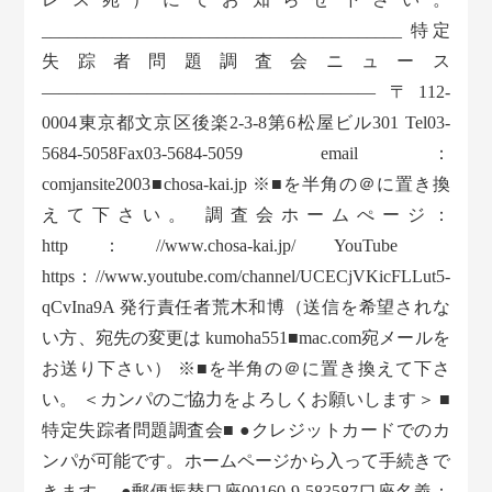
_________________________________________ 特定
失踪者問題調査会ニュース
——————————————————— 〒112-
0004東京都文京区後楽2-3-8第6松屋ビル301 Tel03-
5684-5058Fax03-5684-5059 email：
comjansite2003■chosa-kai.jp ※■を半角の＠に置き換
えて下さい。 調査会ホームぺージ：
http：//www.chosa-kai.jp/ YouTube
https：//www.youtube.com/channel/UCECjVKicFLLut5-
qCvIna9A 発行責任者荒木和博（送信を希望されな
い方、宛先の変更は kumoha551■mac.com宛メールを
お送り下さい） ※■を半角の＠に置き換えて下さ
い。 ＜カンパのご協力をよろしくお願いします＞ ■
特定失踪者問題調査会■ ●クレジットカードでのカ
ンパが可能です。ホームページから入って手続きで
きます。 ●郵便振替口座00160-9-583587口座名義：