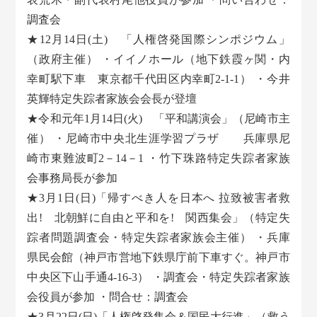
調査会
★12月14日(土) 「人権啓発国際シンポジウム」
（政府主催） ・イイノホール（地下鉄霞ヶ関・内
幸町駅下車 東京都千代田区内幸町2-1-1） ・今井
英輝特定失踪者家族会会長が登壇
★令和元年1月14日(火) 「平和講演会」（尼崎市主
催） ・尼崎市中央北生涯学習プラザ 兵庫県尼
崎市東難波町2－14－1 ・竹下珠路特定失踪者家族
会事務局長が参加
★3月1日(日)「帰すべき人を日本へ 拉致被害者救
出! 北朝鮮に自由と平和を! 関西集会」（特定失
踪者問題調査会・特定失踪者家族会主催） ・兵庫
県民会館（神戸市営地下鉄県庁前下車すぐ。神戸市
中央区下山手通4-16-3） ・調査会・特定失踪者家族
会役員が参加 ・問合せ：調査会
★3月22日(日)「人権啓発集会＆国民大行進」（救う