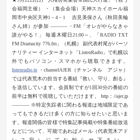
会福岡主催） ・（集会会場）天神スカイホール福
岡市中央区天神1－4－1 吉見美保さん（秋田美輪
さん姉）が参加 ———- ・FM「オレがやらなきゃ
誰がやる！」 毎週木曜日21:00～、「RADIO TXT
FM Dramacity 776.fm」（札幌） 副代表村尾がパーソ
ナリティー インターネット「ListenRadio」で札幌以
外でもパソコン・スマホから聴取できます。
listenradio.jp
・channelAJER（チャンネル アジャ）
では代表荒木の担当する番組『救い、守り、創る』
を送信しています。会員制ですが1回30分の番組の
前半は無料で視聴していただけます。 http：//ajer.jp
———– ※特定失踪者に関わる報道は地域限定であ
ってもできるだけ多くの方に知らせたいと思いま
す。報道関係の皆様で特集記事掲載や特集番組放送
などについて、可能であればメール（代表荒木アド
レス宛）にてお知らせ下さい。