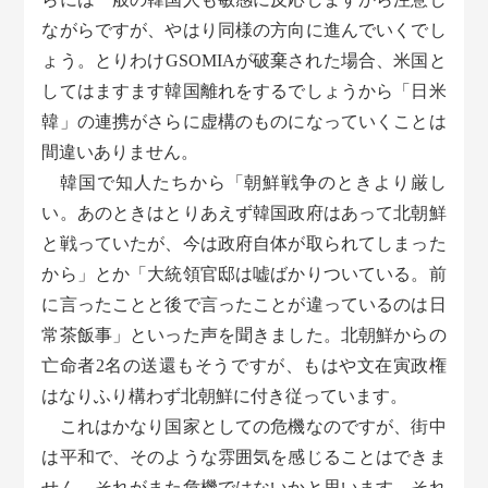
ながらですが、やはり同様の方向に進んでいくでし
ょう。とりわけGSOMIAが破棄された場合、米国と
してはますます韓国離れをするでしょうから「日米
韓」の連携がさらに虚構のものになっていくことは
間違いありません。
韓国で知人たちから「朝鮮戦争のときより厳し
い。あのときはとりあえず韓国政府はあって北朝鮮
と戦っていたが、今は政府自体が取られてしまった
から」とか「大統領官邸は嘘ばかりついている。前
に言ったことと後で言ったことが違っているのは日
常茶飯事」といった声を聞きました。北朝鮮からの
亡命者2名の送還もそうですが、もはや文在寅政権
はなりふり構わず北朝鮮に付き従っています。
これはかなり国家としての危機なのですが、街中
は平和で、そのような雰囲気を感じることはできま
せん。それがまた危機ではないかと思います。それ