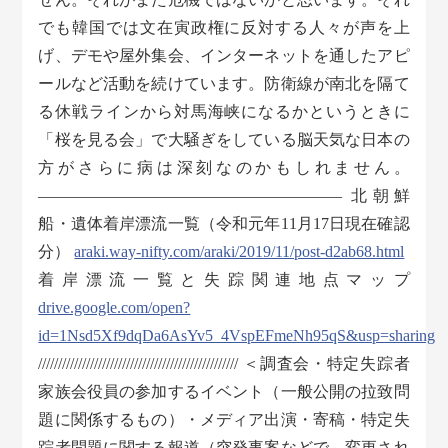
でも韓国では文在寅政権に反対する人々が声を上
げ、デモや屋外集会、インターネットを通したアピ
ールなど活動を続けています。防衛線が南北を隔て
る休戦ラインから対馬海峡になるかというときに
「桜を見る会」で大騒ぎをしている脳天気な日本の
方がさらに病は深刻なのかもしれません。
——————————————————— 北朝鮮
船・遺体着岸漂流一覧（令和元年11月17日現在確認
分）
araki.way-nifty.com/araki/2019/11/post-d2ab68.html
着岸漂流一覧と失踪関連地点マップ
drive.google.com/open?
id=1Nsd5Xf9dqDa6AsYv5_4VspEFmeNh95qS&usp=sharing
////////////////////////////////////////////////// ＜調査会・特定失踪者
家族会役員の参加するイベント（一般公開の拉致問
題に関係するもの）・メディア出演・寄稿・特定失
踪者問題に関する報道（突発事案などで、変更され