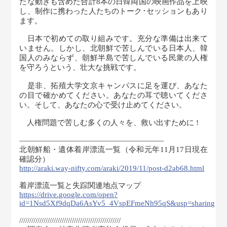
たな動きも含めた合計8本の日韓両国の映画作品を上映
し、制作に携わった人たちのトーク･セッションもあり
ます。
日本で初めての取り組みです。充分な準備は出来て
いません。しかし、北朝鮮で苦しんでいる日本人、韓
国人のみならず、朝鮮半島で苦しんでいる民衆の人権
を守ろうという、壮大な挑戦です。
是非、拓殖大学文京キャンパスに足を運び、あなた
の目で確かめてください。あなたの耳で聴いてくださ
い。そして、あなたの心で受け止めてください。
人権問題で苦しむ多くの人々を、救い出すために !
———————――――――――――――
北朝鮮船・遺体着岸漂流一覧（令和元年11月17日現在
確認分）
http://araki.way-nifty.com/araki/2019/11/post-d2ab68.html
着岸漂流一覧と失踪関連地点マップ
https://drive.google.com/open?
id=1Nsd5Xf9dqDa6AsYv5_4VspEFmeNh95qS&usp=sharing
//////////////////////////////////////////////////