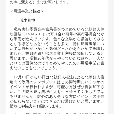
の＠に変える）までお願いします。
―――――――――—————————-
＜帰還事業と拉致＞
荒木和博
私も実行委員会事務局長をつとめている北朝鮮人件
映画祭（12/14～15）は寄り合い所帯の実行委員会なが
ら準備が進んでいます。色々な立場から議論してみる
となるほどなあということも多く、特に帰還事業につ
いては自分がいかに不勉強だったかあらためて認識し
ました。拉致問題と帰還事業も密接に関係していると
思います。昭和20年代からやっていた拉致を、一人ひ
とりでは面倒なのでまとめてやったのが帰還事業と言
えないこともないでしょう。
12月10日から16日は北朝鮮人権法による北朝鮮人権
週間で政府のシンポジウムはじめ同時期にいくつかの
イベントが行われますが、可能な方はぜひ御参加下さ
い。この映画祭は無理に人を引っ張ってくるものでは
ありませんが、関心のありそうな方にイベントの開催
が伝わらないことはできるだけ避けたいと思います。
拡散に御協力をお願いします。