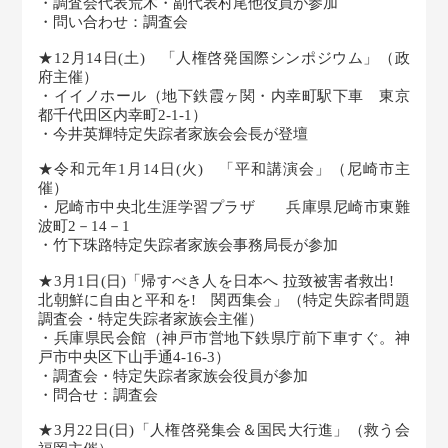
・調査会代表荒木・副代表村尾他役員が参加
・問い合わせ：調査会
★12月14日(土) 「人権啓発国際シンポジウム」（政
府主催）
・イイノホール（地下鉄霞ヶ関・内幸町駅下車 東京
都千代田区内幸町2-1-1）
・今井英輝特定失踪者家族会会長が登壇
★令和元年1月14日(火) 「平和講演会」（尼崎市主
催）
・尼崎市中央北生涯学習プラザ 兵庫県尼崎市東難
波町2－14－1
・竹下珠路特定失踪者家族会事務局長が参加
★3月1日(日)「帰すべき人を日本へ 拉致被害者救出!
北朝鮮に自由と平和を! 関西集会」（特定失踪者問題
調査会・特定失踪者家族会主催）
・兵庫県民会館（神戸市営地下鉄県庁前下車すぐ。神
戸市中央区下山手通4-16-3）
・調査会・特定失踪者家族会役員が参加
・問合せ：調査会
★3月22日(日)「人権啓発集会＆国民大行進」（救う会