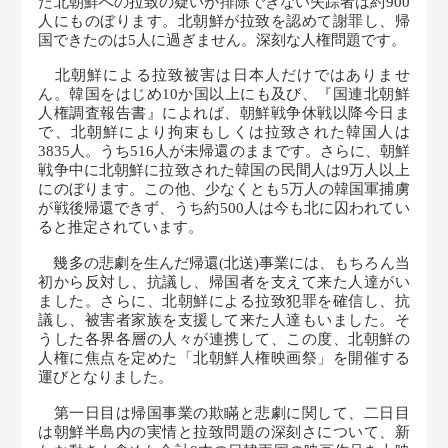
た北朝鮮への拉致の疑いが排除できない失踪者は約900
人にものぼります。北朝鮮が拉致を認めて謝罪し、帰
国できたのは5人に過ぎません。深刻な人権問題です。
北朝鮮による拉致被害は日本人だけではありませ
ん。韓国をはじめ10か国以上にも及び、『国連北朝鮮
人権調査報告書』によれば、朝鮮戦争休戦以降今日ま
で、北朝鮮により拘束もしくは拉致された韓国人は
3835人。うち516人が未帰還のままです。さらに、朝鮮
戦争中に北朝鮮に拉致された韓国の民間人は9万人以上
にのぼります。この他、少なくとも5万人の韓国軍捕虜
が戦後帰還できず、うち約500人は今も北に囚われてい
ると推定されています。
幾多の悲劇を生んだ帰還(北送)事業には、もちろん当
初から反対し、抗議し、帰国者を支えて来た人達がい
ました。さらに、北朝鮮による拉致犯罪を確信し、抗
議し、被害者家族を支援して来た人達もいました。そ
うした各界各層の人々が連携して、この度、北朝鮮の
人権に焦点を定めた「北朝鮮人権映画祭」を開催する
運びとなりました。
第一日目は帰国事業の欺瞞と悲劇に関して、二日目
は朝鮮半島内の実情と拉致問題の深刻さについて、新