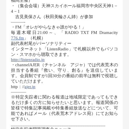
福岡主催）
・（集会会場）天神スカイホール福岡市中央区天神1－
4－1
吉見美保さん（秋田美輪さん姉）が参加
———-
・FM「オレがやらなきゃ誰がやる！」
毎週木曜日21:00～、「RADIO TXT FM Dramacity
776.fm
」（札幌）
副代表村尾がパーソナリティー
インターネット「ListenRadio」で札幌以外でもパソコ
ン・スマホから聴取できます。
http://listenradio.jp
・channelAJER（チャンネル アジャ）では代表荒木の
担当する番組『救い、守り、創る』を送信していま
す。会員制ですが1回30分の番組の前半は無料で視聴し
ていただけます。
http：//
ajer.jp
———–
※特定失踪者に関わる報道は地域限定であってもでき
るだけ多くの方に知らせたいと思います。報道関係の
皆様で特集記事掲載や特集番組放送などについて、可
能であればメール（代表荒木アドレス宛）にてお知ら
せ下さい。
_________________________________________