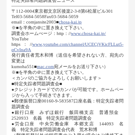
特定失踪者問題調査会ニュース
———————————————————
〒112-0004東京都文京区後楽2-3-8第6松屋ビル301
Tel03-5684-5058Fax03-5684-5059
email：comjansite2003■
chosa-kai.jp
※■を半角の＠に置き換えて下さい。
調査会ホームぺージ：http：//
www.chosa-kai.jp/
YouTube
https：//
www.youtube.com/channel/UCECjVKicFLLut5-
qCvIna9A
発行責任者荒木和博（送信を希望されない方、宛先の
変更は
kumoha551■
mac.com
宛メールをお送り下さい）
※■を半角の＠に置き換えて下さい。
＜カンパのご協力をよろしくお願いします＞
■特定失踪者問題調査会■
●クレジットカードでのカンパが可能です。ホームペー
ジから入って手続きできます。
●郵便振替口座00160-9-583587口座名義：特定失踪者問
題調査会
●銀行口座 みずほ銀行 飯田橋支店 普通預金
2520933 名義 特定失踪者問題調査会
●労金口座 中央労働金庫 本郷支店 144093 名
義 特定失踪者問題調査会代表 荒木和博