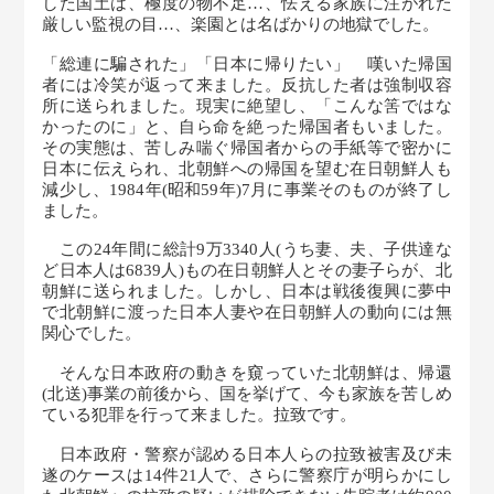
した国土は、極度の物不足…、怯える家族に注がれた
厳しい監視の目…、楽園とは名ばかりの地獄でした。
「総連に騙された」「日本に帰りたい」 嘆いた帰国
者には冷笑が返って来ました。反抗した者は強制収容
所に送られました。現実に絶望し、「こんな筈ではな
かったのに」と、自ら命を絶った帰国者もいました。
その実態は、苦しみ喘ぐ帰国者からの手紙等で密かに
日本に伝えられ、北朝鮮への帰国を望む在日朝鮮人も
減少し、1984年(昭和59年)7月に事業そのものが終了し
ました。
この24年間に総計9万3340人(うち妻、夫、子供達な
ど日本人は6839人)もの在日朝鮮人とその妻子らが、北
朝鮮に送られました。しかし、日本は戦後復興に夢中
で北朝鮮に渡った日本人妻や在日朝鮮人の動向には無
関心でした。
そんな日本政府の動きを窺っていた北朝鮮は、帰還
(北送)事業の前後から、国を挙げて、今も家族を苦しめ
ている犯罪を行って来ました。拉致です。
日本政府・警察が認める日本人らの拉致被害及び未
遂のケースは14件21人で、さらに警察庁が明らかにし