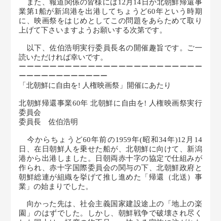
また、報道関係の皆様には12月14日が北朝鮮帰還事
業第1船が新潟港を出港してちょうど60年という時期
に、映画祭をはじめとしてこの問題をあらためて取り
上げて下さいますようお願いする次第です。
以下、佐伯浩明実行委員長名の開催趣旨です。ご一
読いただければ幸いです。
ーーーーーーーーーーーーーーーーーーーーーーーー
ーーーーーーーーーーーー
「北朝鮮に自由を! 人権映画祭」開催にあたり
北朝鮮帰還事業60年 北朝鮮に自由を! 人権映画祭実行
委員会
委員長 佐伯浩明
今からちょうど60年前の1959年(昭和34年)12月14
日、在日朝鮮人を乗せた船が、北朝鮮に向けて、新潟
港から出港しました。日朝両赤十字の協定で仕組みが
作られ、赤十字国際委員会の関与の下、北朝鮮政府と
朝鮮総連が組織を挙げて推し進めた「帰還（北送）事
業」の始まりでした。
向かった先は、社会主義国家建設途上の「地上の楽
園」のはずでした。しかし、朝鮮戦争で破壊され尽く