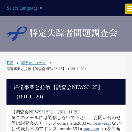
Select Language
▼
TOP
調査会ニュース
帰還事業と拉致【調査会NEWS3125】（R01.11.20）
帰還事業と拉致【調査会NEWS3125】
（R01.11.20）
【調査会NEWS3125】（R01.11.20）
※このメールには返信しないで下さい。お問い合わせ
等は調査会のアドレスcomjansite2003●
chosa-kai.jp
ない
し代表荒木のアドレスkumoha551●
mac.com
（●を半角