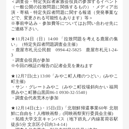
＜調査会・特定失踪者家族会役員の参加するイベント
（一般公開の拉致問題に関係するもの）・メディア出
演・寄稿・特定失踪者問題に関する報道（突発事案な
どで、変更される可能性もあります）等＞
※事前申込み・参加費等についてはお問い合わせ先に
ご連絡下さい。
★11月24日（日）14:00 「拉致問題を考える鹿屋の集
い」（特定失踪者問題調査会主催）
・鹿屋市札元公民館 0994-42-5825 鹿屋市札元1-24-
3
・調査会役員が参加
※今回の検証の報告の記者会見を兼ねます
★12月7日(土) 13:00「みやこ町人権のつどい」(みやこ
町主催)
・サン・グレートみやこ（みやこ町役場斜向かい 福岡
県みやこ町勝山黒田86-1 0930-32-5540）
・調査会代表荒木が参加
★12月14日(土)・15日(日)「北朝鮮帰還事業60年 北朝
鮮に自由を！人権映画祭」(同映画祭実行委員会主催)
・拓殖大学文京キャンパス（地下鉄丸ノ内線茗荷谷駅
徒歩5分 文京区小日向3-4-14）