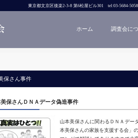
東京都文京区後楽2-3-8 第6松屋ビル301 tel:03-5684-5058 fa
ホーム
調査会に
美保さん事件
本美保さんＤＮＡデータ偽造事件
山本美保さんに関わるＤＮＡデー
本美保さんの家族を支援する会」