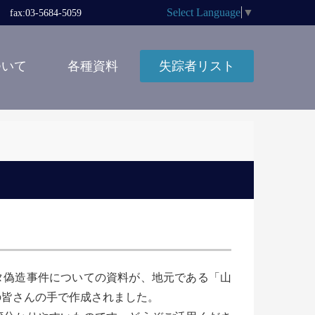
Select Language
▼
x:03-5684-5059
ついて
各種資料
失踪者リスト
タ偽造事件についての資料が、地元である「山
の皆さんの手で作成されました。