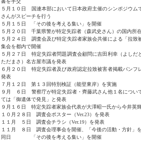
書を手交
５月１０日 国連本部において日本政府主催のシンポジウム
さんがスピーチを行う
５月１５日 「その後を考える集い」を開催
５月２０日 千葉県警が特定失踪者（森武史さん）の国内所
５月２４日 調査会及び特定失踪者家族会共催による「拉致
集会を都内で開催
５月２７日 特定失踪者問題調査会顧問に吉田利幸（よしだ
ただまさ）名古屋市議を発表
６月２０日 特定失踪者及び政府認定拉致被害者掲載パンフ
発表
７月１２日 第１３回特別検証（能登東岸）を実施
９月 ６日 警察庁が特定失踪者・齊藤武さん他１名につい
ては「御遺体で発見」と発表
９月１６日 特定失踪者家族会代表が大澤昭一氏から今井英
１０月２８日 調査会ポスター（Ver.23）を発表
１１月 ５日 調査会チラシ（Ver.19）を発表
１１月 ８日 調査会理事会を開催、「今後の活動・方針」
同日 「その後を考える集い」を開催