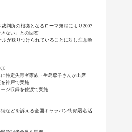
裁判所の根拠となるローマ規程により2007
できない」との回答
ールが送りつけられていることに対し注意喚
参加
ムに特定失踪者家族・生島馨子さんが出席
証を神戸で実施
セージ収録を佐渡で実施
存続などを訴える全国キャラバン街頭署名活
の緊急記者会見を開催