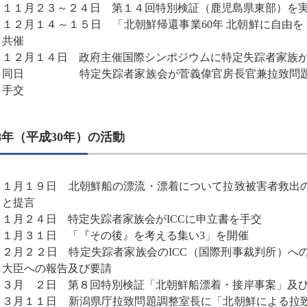
１１月２３～２４日 第１４回特別検証（鹿児島県東部）を
１２月１４～１５日 「北朝鮮帰還事業60年 北朝鮮に自由を
共催
１２月１４日 政府主催国際シンポジウムに特定失踪者家族
同日 特定失踪者家族会が菅義偉官房長官兼拉致問題担
手交
18年（平成30年）の活動
１月１９日 北朝鮮船の漂流・漂着について拉致被害者救出
と提言
１月２４日 特定失踪者家族会がICCに申立書を手交
１月３１日 「『その後』を考える集い3」を開催
２月２２日 特定失踪者家族会のICC（国際刑事裁判所）へ
大臣への報告及び要請
３月 ２日 第８回特別検証「北朝鮮船漂着・接岸事案」及び「
３月１１日 新潟県庁拉致問題調整室長に「北朝鮮による拉