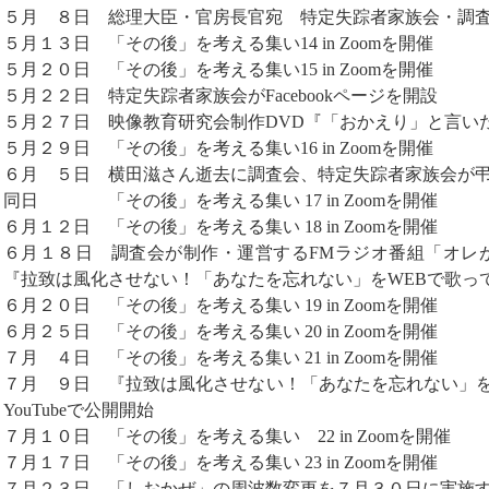
５月 ８日 総理大臣・官房長官宛 特定失踪者家族会・調
５月１３日 「その後」を考える集い14 in Zoomを開催
５月２０日 「その後」を考える集い15 in Zoomを開催
５月２２日 特定失踪者家族会がFacebookページを開設
５月２７日 映像教育研究会制作DVD『「おかえり」と言い
５月２９日 「その後」を考える集い16 in Zoomを開催
６月 ５日 横田滋さん逝去に調査会、特定失踪者家族会が
同日 「その後」を考える集い 17 in Zoomを開催
６月１２日 「その後」を考える集い 18 in Zoomを開催
６月１８日 調査会が制作・運営するFMラジオ番組「オレが
『拉致は風化させない！「あなたを忘れない」をWEBで歌っ
６月２０日 「その後」を考える集い 19 in Zoomを開催
６月２５日 「その後」を考える集い 20 in Zoomを開催
７月 ４日 「その後」を考える集い 21 in Zoomを開催
７月 ９日 『拉致は風化させない！「あなたを忘れない」を
YouTubeで公開開始
７月１０日 「その後」を考える集い 22 in Zoomを開催
７月１７日 「その後」を考える集い 23 in Zoomを開催
７月２３日 「しおかぜ」の周波数変更を７月３０日に実施