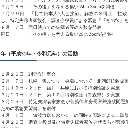
７月２５日 「その後」を考える集い 24 in Zoomを開催
７月２９日 『北で日本人7人と接触』解放の米博士 拉致
し、特定失踪者家族会・調査会役員による緊急「『その後』を考える
８月 ７日 同日時点での失踪者等の人数を発表
同日 「その後」を考える集い26 in Zoomを開催
19年（平成31年・令和元年）の活動
１月２５日 調査会理事会
２月 ７日 札幌「雪まつり」会場において「北朝鮮拉致被
２月１９日～２１日 福井・兵庫において特別検証を実施
３月２０日～２１日 第１２回特別検証（青森県）を実施
３月２５日 特定失踪者家族会が菅義偉官房長官兼拉致問題
ための緊急要望書」を送付
４月 １日 「短波放送しおかぜ」の同時２周波による二重
４月２６日 調査会役員及び特定失踪者家族会代表らが菅義