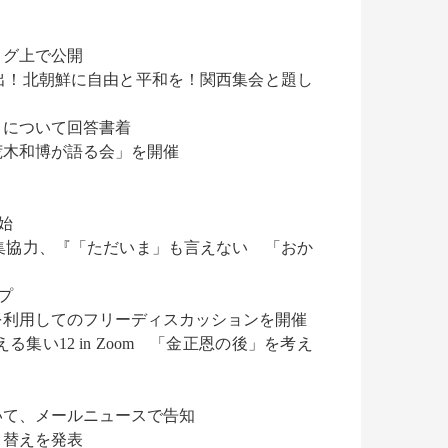
ログ上で公開
出！北朝鮮に自由と平和を！関西集会と題し
）について回答書着
荒木和博が語る会」を開催
始
集協力、『「ただいま」も言えない 「おか
プ
を利用してのフリーディスカッションを開催
い12 in Zoom 「金正恩の後」を考え
いて、メールニュースで告知
り替えを発表