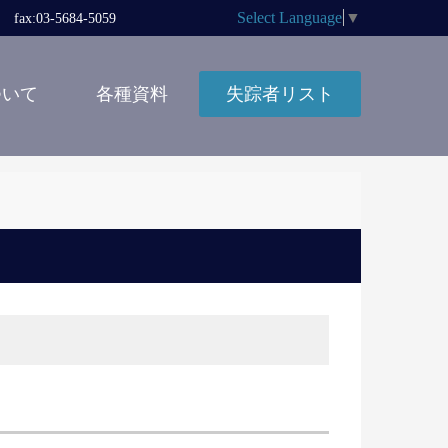
Select Language
▼
x:03-5684-5059
ついて
各種資料
失踪者リスト