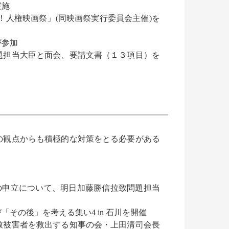
実施
！人権映画祭」(同映画祭実行委員会主催)を
が参加
当大臣と面会、要請文書（１３項目）を
の観点からも積極的な対策をとる必要がある
の申立について、明日加藤勝信拉致問題担当
その後」を考える集い4 in 石川を開催
致被害者を救出する知事の会・上田清司会長