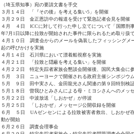
（埼玉県知事）宛の要請文書を手交
３月１４日 「『その後』を考える集い5」を開催
３月２９日 金正恩訪中の報道を受けて緊急記者会見を開催
４月 ４日 ICCに対して行った申し立てについて「国際刑事
年7月1日以降に拉致が開始された事件に限られるため取り扱
４月１０日 調査会からのメールを偽装したフィッシングメ
起の呼びかけを実施
４月１４日 石川県において漂着船視察を実施
４月２１日 「拉致と隠蔽を考える集い」を開催
４月２２日 特定失踪者家族会懇談会開催後、国民大集会に
５月 ３日 ニューヨークで開催される政府主催シンポジウ
５月 ９日 田中実さん、金田龍光さん関連の第９回特別検
５月１８日 曽我ひとみさんによる母・ミヨシさんへのメッ
５月２２日 中波放送「しおかぜ」が停波
５月２５日 「しおかぜ」メッセージ公開収録を開催
６月 ５日 UAゼンセンによる拉致被害者救出、しおかぜ
動が開始
６月２６日 調査会理事会
６月２９日 特定失踪者家族会・特定失踪者問題調査会合同