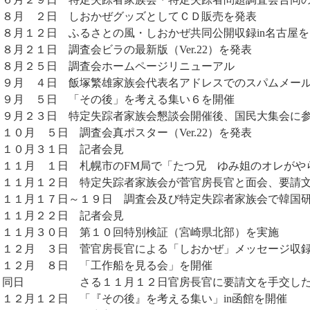
８月 ２日 しおかぜグッズとしてＣＤ販売を発表
８月１２日 ふるさとの風・しおかぜ共同公開収録in名古屋
８月２１日 調査会ビラの最新版（Ver.22）を発表
８月２５日 調査会ホームページリニューアル
９月 ４日 飯塚繁雄家族会代表名アドレスでのスパムメー
９月 ５日 「その後」を考える集い６を開催
９月２３日 特定失踪者家族会懇談会開催後、国民大集会に
１０月 ５日 調査会真ポスター（Ver.22）を発表
１０月３１日 記者会見
１１月 １日 札幌市のFM局で「たつ兄 ゆみ姐のオレがや
１１月１２日 特定失踪者家族会が菅官房長官と面会、要請
１１月１７日～１９日 調査会及び特定失踪者家族会で韓国
１１月２２日 記者会見
１１月３０日 第１０回特別検証（宮崎県北部）を実施
１２月 ３日 菅官房長官による「しおかぜ」メッセージ収
１２月 ８日 「工作船を見る会」を開催
同日 さる１１月１２日官房長官に要請文を手交した
１２月１２日 「『その後』を考える集い」in函館を開催