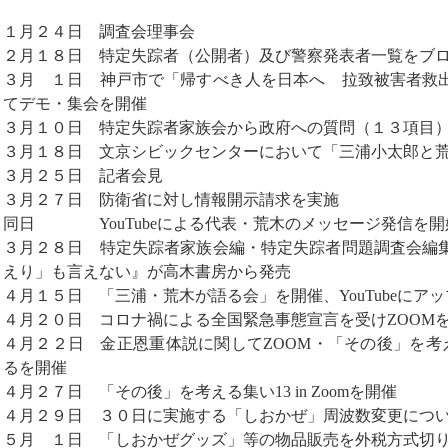
１月２４日 調査会理事会
２月１８日 特定失踪者（公開者）及び警察発表者一覧をブ
３月 １日 神戸市で「帰すべき人を日本へ 拉致被害者救
てデモ・集会を開催
３月１０日 特定失踪者家族会から政府への質問（１３項目
３月１８日 文京シビックセンターにおいて「三浦小太郎と
３月２５日 記者会見
３月２７日 防衛省に対し情報開示請求を実施
同日 YouTubeによる代表・荒木のメッセージ発信を開
３月２８日 特定失踪者家族会編・特定失踪者問題調査会編
えり」も言えない』が高木書房から発売
４月１５日 「三浦・荒木が語る会」を開催、YouTubeにアッ
４月２０日 コロナ禍による全国緊急事態宣言を受けZOOM
４月２２日 金正恩重体説に関してZOOM・「その後」を考える集
るを開催
４月２７日 「その後」を考える集い13 in Zoomを開催
４月２９日 ３０日に実施する「しおかぜ」周波数変更につ
５月 １日 「しおかぜグッズ」等の物品販売を外税方式切