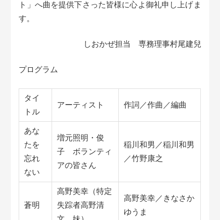
ト」へ曲を提供下さった皆様に心よ御礼申し上げま
す。
しおかぜ担当 専務理事村尾建兒
プログラム
タイ
アーティスト
作詞／作曲／編曲
トル
あな
増元照明・俊
たを
稲川和男／稲川和男
子 ボランティ
忘れ
／竹野康之
アの皆さん
ない
高野美幸（特定
高野美幸／きなさか
蒼明
失踪者高野清
ゆうま
文 妹）