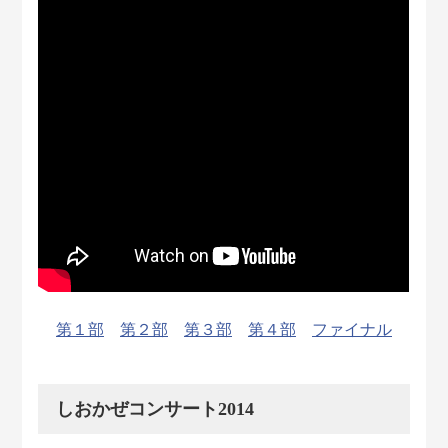
第１部
第２部
第３部
第４部
ファイナル
しおかぜコンサート2014