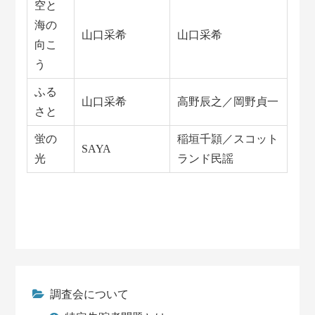
空と
海の
山口采希
山口采希
向こ
う
ふる
山口采希
高野辰之／岡野貞一
さと
蛍の
稲垣千頴／スコット
SAYA
光
ランド民謡
調査会について