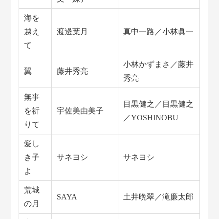
海を
越え
渡邊葉月
真中一路／小林眞一
て
小林かずまさ／藤井
翼
藤井秀亮
秀亮
無事
目黒健之／目黒健之
を祈
宇佐美由美子
／YOSHINOBU
りて
愛し
き子
サネヨシ
サネヨシ
よ
荒城
SAYA
土井晩翠／滝廉太郎
の月