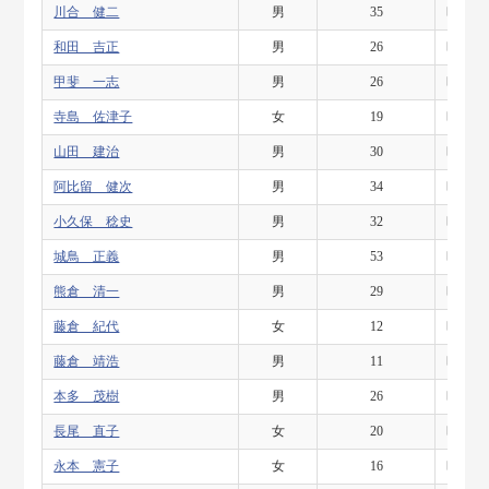
川合 健二
男
35
昭和54
和田 吉正
男
26
昭和54(
甲斐 一志
男
26
昭和54
寺島 佐津子
女
19
昭和54(
山田 建治
男
30
昭和54(
阿比留 健次
男
34
昭和55(
小久保 稔史
男
32
昭和55(
城鳥 正義
男
53
昭和55(
熊倉 清一
男
29
昭和55
藤倉 紀代
女
12
昭和55(
藤倉 靖浩
男
11
昭和55(
本多 茂樹
男
26
昭和55(
長尾 直子
女
20
昭和56(
永本 憲子
女
16
昭和56(