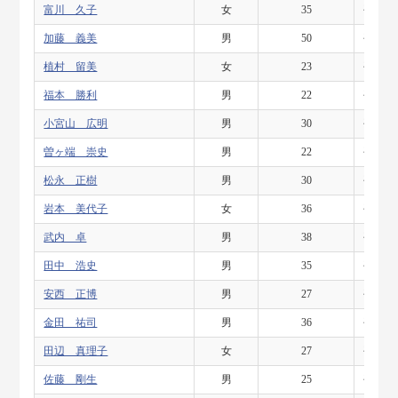
富川 久子
女
35
平成6(
加藤 義美
男
50
平成7(
植村 留美
女
23
平成7(
福本 勝利
男
22
平成7(
小宮山 広明
男
30
平成7(
曽ヶ端 崇史
男
22
平成7(
松永 正樹
男
30
平成7(
岩本 美代子
女
36
平成7(
武内 卓
男
38
平成8(
田中 浩史
男
35
平成8(
安西 正博
男
27
平成8(
金田 祐司
男
36
平成8(
田辺 真理子
女
27
平成8(
佐藤 剛生
男
25
平成9(