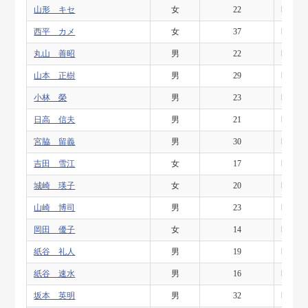
山形 キセ
女
22
昭和40
西平 カメ
女
37
昭和40(
丸山 善昭
男
22
昭和41(
山本 正樹
男
29
昭和41(
小林 榮
男
23
昭和41(
日高 信夫
男
21
昭和41(
宮脇 留義
男
30
昭和41(
吉田 雪江
女
17
昭和42(
城崎 瑛子
女
20
昭和42(
山崎 博司
男
23
昭和42
岡田 優子
女
14
昭和42(
紙谷 礼人
男
19
昭和42(
紙谷 速水
男
16
昭和42(
坂本 英明
男
32
昭和42(