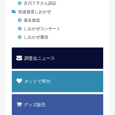
古川了子さん訴訟
短波放送しおかぜ
過去放送
しおかぜコンサート
しおかぜ通信
調査会ニュース
ネットで寄付
グッズ販売