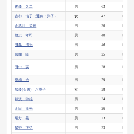
後藤 久二
男
63
昭和52(
古都 瑞子（通称：洋子）
女
47
昭和52(
金武川 栄輝
男
26
昭和52(
牧志 孝司
男
40
昭和52(
田島 清光
男
46
昭和52(
儀間 隆
男
35
昭和52(
田中 実
男
28
昭和53(
至極 透
男
29
昭和53(
加藤(石川) 八重子
女
38
昭和53(
鵜沢 幹雄
男
24
昭和53(
金田 龍光
男
26
昭和54
尾方 晃
男
23
昭和54(
星野 正弘
男
23
昭和54