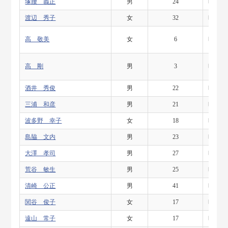
塚腰 義正
男
24
昭和48(
渡辺 秀子
女
32
昭和48(
高 敬美
女
6
昭和48(
高 剛
男
3
昭和48(
酒井 秀俊
男
22
昭和49(
三浦 和彦
男
21
昭和49(
波多野 幸子
女
18
昭和49(
島脇 文内
男
23
昭和49(
大澤 孝司
男
27
昭和49(
荒谷 敏生
男
25
昭和49(
清崎 公正
男
41
昭和49(
関谷 俊子
女
17
昭和49(
遠山 常子
女
17
昭和49(