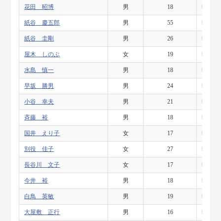
花田 昭博
男
18
昭和59
紙谷 慶五郎
男
55
昭和42(
紙谷 圭剛
男
26
昭和42(
屋木 しのぶ
女
19
昭和43
水島 慎一
男
18
昭和43
早坂 勝男
男
24
昭和43
小谷 幸夫
男
21
昭和43(
斉藤 裕
男
18
昭和43(
国井 えり子
女
17
昭和43(
別役 佳子
女
27
昭和44(
長谷川 文子
女
17
昭和44(
今井 裕
男
18
昭和44
白鳥 英敏
男
19
昭和44(
大屋敷 正行
男
16
昭和44(