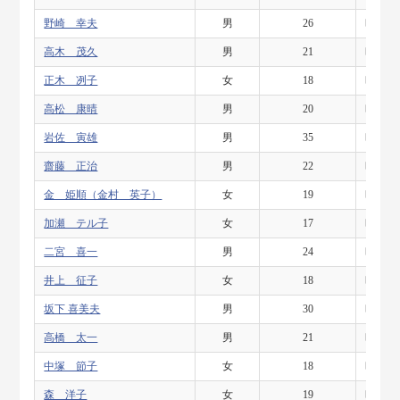
野崎 幸夫
男
26
昭和36
高木 茂久
男
21
昭和36(
正木 冽子
女
18
昭和36(
高松 康晴
男
20
昭和36(
岩佐 寅雄
男
35
昭和36(
齋藤 正治
男
22
昭和36
金 姫順（金村 英子）
女
19
昭和37(
加瀬 テル子
女
17
昭和37(
二宮 喜一
男
24
昭和37
井上 征子
女
18
昭和37(
坂下 喜美夫
男
30
昭和38(
高橋 太一
男
21
昭和38
中塚 節子
女
18
昭和38(
森 洋子
女
19
昭和38(