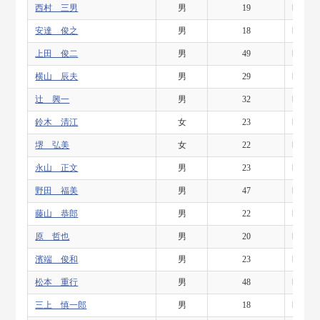
西村 三男
男
19
昭和56(
安達 俊之
男
18
昭和56(
上田 俊二
男
49
昭和56(
横山 辰夫
男
29
昭和56
辻 興一
男
32
昭和56(
鈴木 清江
女
23
昭和57
堺 弘美
女
22
昭和57
永山 正文
男
23
昭和57(
野田 福美
男
47
昭和57(
藤山 恭郎
男
22
昭和57(
原 哲也
男
20
昭和58(
濱端 俊和
男
23
昭和58(
松本 重行
男
48
昭和58(
三上 慎一郎
男
18
昭和58(