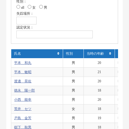
性別：
all
女
男
失踪場所：
認定状況：
氏名
性別
当時の年齢
失踪年
平本 和丸
男
20
昭和23(
平本 敏昭
男
21
昭和25(
渡邊 晃佐
男
20
昭和27(
徳永 陽一郎
男
18
昭和28(
小西 能幸
男
20
昭和29(
荒井 セツ
女
18
昭和29(
戸島 金芳
男
19
昭和30(
樹下 秋男
男
18
昭和30