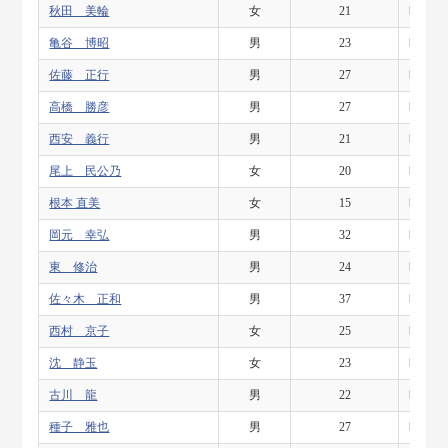
秋田 美輪
女
21
昭和60(
亀谷 博昭
男
23
昭和61(
佐藤 正行
男
27
昭和61(
高橋 勝彦
男
27
昭和62(
西安 義行
男
21
昭和62(
尾上 民公乃
女
20
昭和62
根本 直美
女
15
昭和62(
岡元 幸弘
男
32
昭和62(
東 修治
男
24
昭和62(
佐々木 正和
男
37
昭和62
西村 京子
女
25
昭和62(
沈 静玉
女
23
昭和62(
古川 龍
男
22
昭和62
種子 雅也
男
27
昭和63