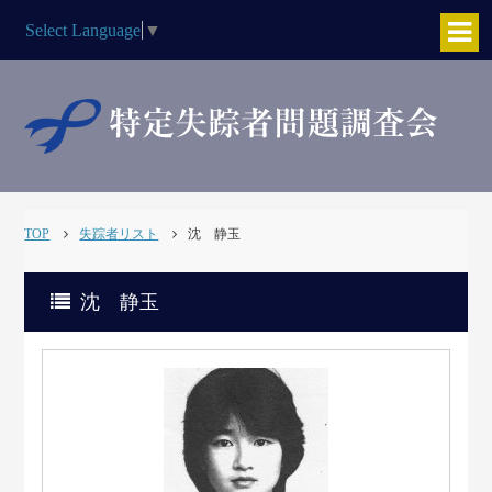
Select Language
▼
TOP
失踪者リスト
沈 静玉
沈 静玉