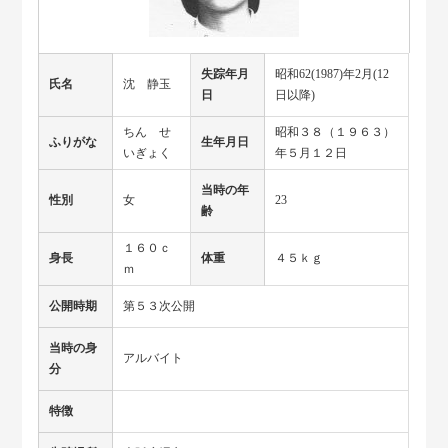
失踪年月
昭和62(1987)年2月(12
氏名
沈 静玉
日
日以降)
ちん せ
昭和３８（１９６３）
ふりがな
生年月日
いぎょく
年５月１２日
当時の年
性別
女
23
齢
１６０ｃ
身長
体重
４５ｋｇ
ｍ
公開時期
第５３次公開
当時の身
アルバイト
分
特徴