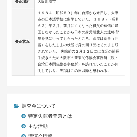
失踪場所
大阪府堺市
１９８４（昭和５９）年に台湾から来日し、大阪
市の日本語学校に留学していた。 １９８７（昭和
６２）年２月、前月に亡くなった祖父の葬儀に帰
国しなかったことから日本の身元引受人に連絡 部
屋を見に行ってもらったところ、部屋は食事（弁
失踪状況
当）をしたままの状態で身の回り品はそのまま残
されていた。 失踪前の２月１２日には査証の延長
手続きのため大阪市の亜東関係協会事務所（現・
台湾日本関係協会事務所）を訪れていたことが判
明しており、失踪はこの日以降と思われる。
調査会について
特定失踪者問題とは
主な活動
講演会情報