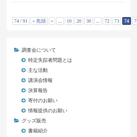
74 / 91
« 先頭
«
...
10
20
30
...
72
73
74
7
調査会について
特定失踪者問題とは
主な活動
講演会情報
決算報告
寄付のお願い
情報提供のお願い
グッズ販売
書籍紹介