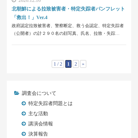
2020.12.16
北朝鮮による拉致被害者・特定失踪者パンフレット
「救出！」Ver.4
政府認定拉致被害者、警察断定、救う会認定、特定失踪者
（公開者）の計２９０名の顔写真、氏名、拉致・失踪…
1 / 2
1
2
»
調査会について
特定失踪者問題とは
主な活動
講演会情報
決算報告