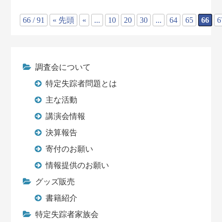
66 / 91
« 先頭
«
...
10
20
30
...
64
65
66
6
調査会について
特定失踪者問題とは
主な活動
講演会情報
決算報告
寄付のお願い
情報提供のお願い
グッズ販売
書籍紹介
特定失踪者家族会