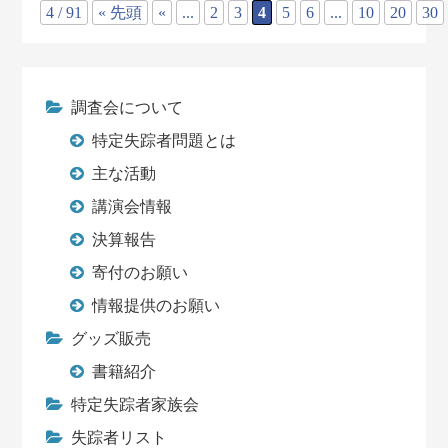
4 / 91
« 先頭
«
...
2
3
4
5
6
...
10
20
30
調査会について
特定失踪者問題とは
主な活動
講演会情報
決算報告
寄付のお願い
情報提供のお願い
グッズ販売
書籍紹介
特定失踪者家族会
失踪者リスト