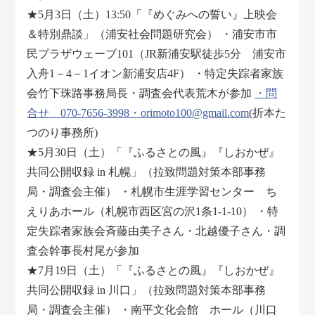
★5月3日（土）13:50「『めぐみへの誓い』上映会
＆特別鼎談」（浦安社会問題研究会） ・浦安市市
民プラザウェーブ101（JR新浦安駅徒歩5分 浦安市
入舟1－4－1イオン新浦安店4F） ・特定失踪者家族
会竹下珠路事務局長・調査会代表荒木が参加
・問
合せ 070-7656-3998・orimoto100@gmail.com
(折本た
つのり事務所)
★5月30日（土）「『ふるさとの風』『しおかぜ』
共同公開収録 in 札幌」（拉致問題対策本部事務
局・調査会主催） ・札幌市生涯学習センター ち
えりあホール（札幌市西区宮の沢1条1-1-10） ・特
定失踪者家族会斉藤由美子さん・北越優子さん・調
査会幹事長村尾が参加
★7月19日（土）「『ふるさとの風』『しおかぜ』
共同公開収録 in 川口」（拉致問題対策本部事務
局・調査会主催） ・南平文化会館 ホール（川口