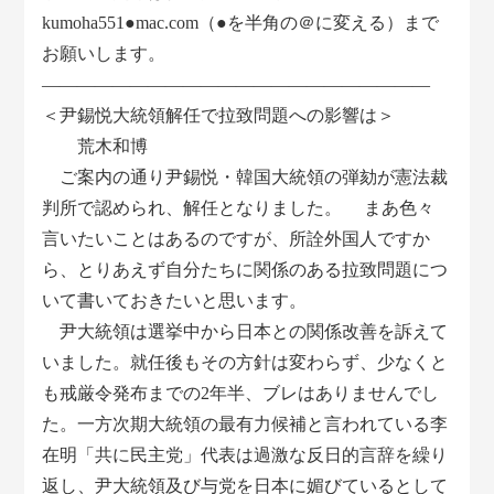
kumoha551●mac.com（●を半角の＠に変える）まで
お願いします。
――――――――――――――――――――――
＜尹錫悦大統領解任で拉致問題への影響は＞
荒木和博
ご案内の通り尹錫悦・韓国大統領の弾劾が憲法裁
判所で認められ、解任となりました。 まあ色々
言いたいことはあるのですが、所詮外国人ですか
ら、とりあえず自分たちに関係のある拉致問題につ
いて書いておきたいと思います。
尹大統領は選挙中から日本との関係改善を訴えて
いました。就任後もその方針は変わらず、少なくと
も戒厳令発布までの2年半、ブレはありませんでし
た。一方次期大統領の最有力候補と言われている李
在明「共に民主党」代表は過激な反日的言辞を繰り
返し、尹大統領及び与党を日本に媚びているとして