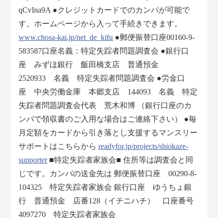
qCvIna9A ●クレジットカードでのカンパが可能で
す。ホームページから入って手続きできます。
www.chosa-kai.jp/net_de_kifu
●郵便振替口座00160-9-
583587口座名義：特定失踪者問題調査会 ●銀行口
座 みずほ銀行 飯田橋支店 普通預金
2520933 名義 特定失踪者問題調査会 ●労金口
座 中央労働金庫 本郷支店 144093 名義 特定
失踪者問題調査会代表 荒木和博 （銀行口座のカ
ンパで領収書のご入用な場合はご連絡下さい） ●毎
月定額をカードから引き落とし支援するマンスリー
サポートはこちらから
readyfor.jp/projects/shiokaze-
supporter
■特定失踪者家族会■ 住所等は調査会と同
じです。カンパの送金先は 郵便振替口座 00290-8-
104325 特定失踪者家族会 銀行口座 ゆうちょ銀
行 普通預金 店番128（イチニハチ） 口座番号
4097270 特定失踪者家族会