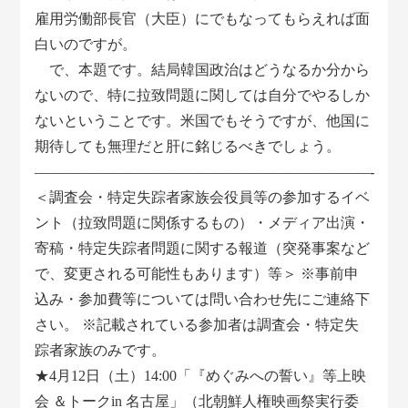
雇用労働部長官（大臣）にでもなってもらえれば面
白いのですが。
で、本題です。結局韓国政治はどうなるか分から
ないので、特に拉致問題に関しては自分でやるしか
ないということです。米国でもそうですが、他国に
期待しても無理だと肝に銘じるべきでしょう。
―――――――――――――――――――――――-
＜調査会・特定失踪者家族会役員等の参加するイベ
ント（拉致問題に関係するもの）・メディア出演・
寄稿・特定失踪者問題に関する報道（突発事案など
で、変更される可能性もあります）等＞ ※事前申
込み・参加費等については問い合わせ先にご連絡下
さい。 ※記載されている参加者は調査会・特定失
踪者家族のみです。
★4月12日（土）14:00「『めぐみへの誓い』等上映
会 ＆トークin 名古屋」（北朝鮮人権映画祭実行委