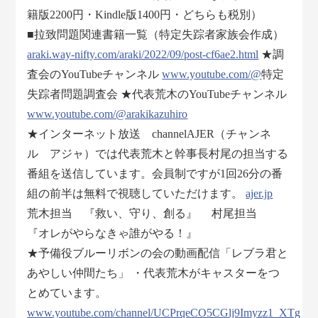
籍版2200円・Kindle版1400円・どちらも税別）
■拉致問題関連書籍一覧（特定失踪者家族会作成）
araki.way-nifty.com/araki/2022/09/post-cf6ae2.html
★調
査会のYouTubeチャンネル
www.youtube.com/@
特定
失踪者問題調査会 ★代表荒木のYouTubeチャンネル
www.youtube.com/@arakikazuhiro
★インターネット放送 channelAJER（チャンネ
ル アジャ）では代表荒木と幹事長村尾の担当する
番組を送信しています。会員制ですが1回26分の番
組の前半は無料で視聴していただけます。
ajer.jp
荒木担当 『救い、守り、創る』 村尾担当
『オレがやらなきゃ誰がやる！』
★予備役ブルーリボンの会の動画配信「レブラ君と
あやしい仲間たち」 ・代表荒木がキャスターをつ
とめています。
www.youtube.com/channel/UCPrqeCO5CGlj9Imyzz1_XTg