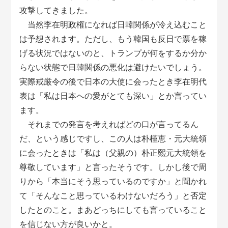
攻撃してきました。
当然李在明政権になれば日韓関係が冷え込むこと
は予想されます。ただし、もう韓国も反日で票を稼
げる状況ではないのと、トランプが何をするか分か
らない状態で日韓関係の悪化は避けたいでしょう。
実際戒厳令の後で日本の大使に会ったとき李在明代
表は「私は日本への愛がとても深い」とか言ってい
ます。
それまでの発言を考えればどの口が言ってるん
だ、という感じですし、この人は朴槿恵・元大統領
に会ったときは「私は（父親の）朴正熙元大統領を
尊敬しています」と言ったそうです。しかし後で周
りから「本当にそう思っているのですか」と聞かれ
て「そんなこと思っているわけないだろう」と否定
したとのこと。まあどっちにしても言っていること
を信じない方が良いかと。