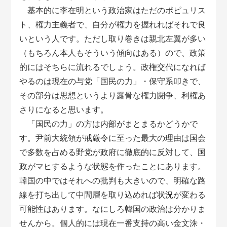
基本的に李在明という政治家はただのポピュリス
ト、権力主義者で、自分が権力を握れればそれで良
いという人です。ただし取り巻きは親北左翼が多い
（もちろん本人もそういう傾向はある）ので、政策
的にはそちらに流れるでしょう。政権交代になれば
やるのは現在の与党「国民の力」・保守系叩きで、
その部分は思想というより露骨な権力闘争、利権あ
さりになると思います。
「国民の力」の方は内部がまとまるかどうかで
す。尹前大統領が戒厳令に至った最大の理由は国会
で多数を占める野党が政府に徹底的に反対して、国
政がマヒするような状態を作ったことにあります。
韓国の中ではそれへの批判も大きいので、明確な路
線を打ち出して中間層を取り込めれば状況が変わる
可能性はあります。なにしろ韓国の政治は分かりま
せんから。個人的には現在一番支持の高い金文洙・