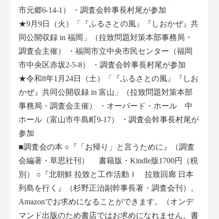
市元郷6-14-1） ・調査会幹事長村尾が参加
★9月9日（火）「『ふるさとの風』『しおかぜ』共
同公開収録 in 福岡」（拉致問題対策本部事務局・
調査会主催） ・福岡市立中央市民センター（福岡
市中央区赤坂2-5-8） ・調査会幹事長村尾が参加
★令和8年1月24日（土）「『ふるさとの風』『しお
かぜ』共同公開収録 in 富山」（拉致問題対策本部
事務局・調査会主催） ・オーバード・ホール 中
ホール（富山市牛島町9-17） ・調査会幹事長村尾が
参加
■調査会の本 ○『「お帰り」と言うために』（調査
会編著・草思社刊） 書籍版・Kindle版1700円（税
別） ○『北朝鮮 拉致と工作活動Ⅰ 拉致回廊 日本
列島を行く』（杉野正治副幹事長著・調査会刊）。
Amazonでお求めになることができます。（オンデ
マンド出版のため書店ではお求めになれません。書