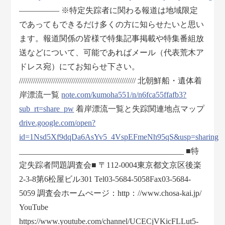
――――― ※特定失踪者に関わる報道は地域限定
であってもできるだけ多くの方に知らせたいと思い
ます。報道関係の皆様で特集記事掲載や特集番組放
送などについて、可能であればメール（代表荒木ア
ドレス宛）にてお知らせ下さい。
////////////////////////////////////////////////////////// 北朝鮮船・遺体着
岸漂流一覧
note.com/kumoha551/n/n6fca55ffafb3?
sub_rt=share_pw
着岸漂流一覧と失踪関連地点マップ
drive.google.com/open?
id=1Nsd5Xf9dqDa6AsYv5_4VspEFmeNh95qS&usp=sharing
_________________________________________ ■特
定失踪者問題調査会■ 〒112-0004東京都文京区後楽
2-3-8第6松屋ビル301 Tel03-5684-5058Fax03-5684-
5059 調査会ホームぺージ：http：//www.chosa-kai.jp/
YouTube
https://www.youtube.com/channel/UCECjVKicFLLut5-