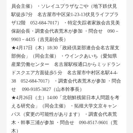
員会主催） ・ソレイユプラザなごや（地下鉄伏見
駅徒歩7分 名古屋市中区栄1-23-13伏見ライフプラ
ザ12階 052-684-7017） ・特定失踪者家族会吉見美
保副会長・調査会代表荒木が参加 ・問合せ 090－
9903－4435（吉見副会長）
★4月17日（木）18:30「政経倶楽部連合会名古屋支
部例会」（同会主催） ・ウインクあいち（愛知県
産業労働センター 名古屋駅桜通口からミッドラン
ドスクエア方面徒歩5 分 名古屋市中村区名駅4-4-
38 052-684-7017） ・調査会代表荒木が参加 ・問合
せ 090-9185-3827（山本幹事長）
★4月26日（土）14:00「北朝鮮残留日本人問題を考
える研究会」（同会主催） ・拓殖大学文京キャン
パス（変更の可能性があります） ・調査会代表荒
木・幹事三浦が参加 ・問合せ 090-8517-9601（荒
木）