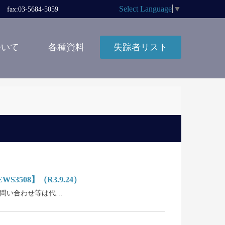
Select Language
▼
x:03-5684-5059
ついて
各種資料
失踪者リスト
）
08】（R3.9.24）
。お問い合わせ等は代…