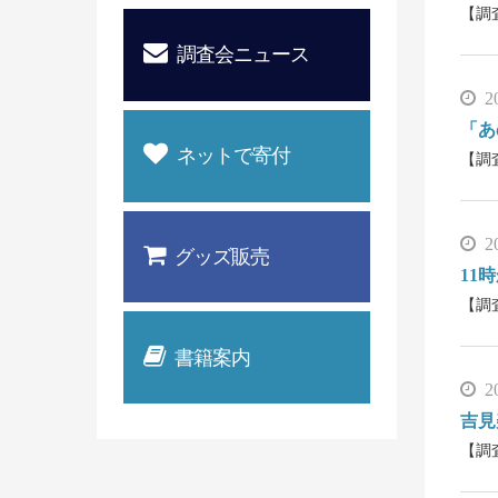
【調
調査会ニュース
2
「あ
ネットで寄付
【調
2
グッズ販売
11
【調
書籍案内
2
吉見
【調