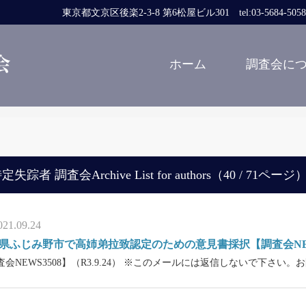
東京都文京区後楽2-3-8 第6松屋ビル301 tel:03-5684-5058 fa
ホーム
調査会に
定失踪者 調査会Archive List for authors（40 / 71ページ
021.09.24
県ふじみ野市で高姉弟拉致認定のための意見書採択【調査会NEWS35
査会NEWS3508】（R3.9.24） ※このメールには返信しないで下さい