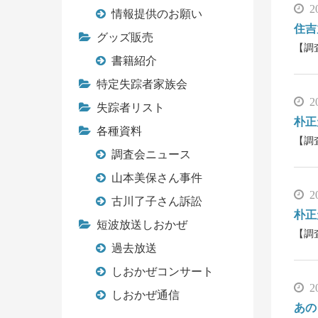
2
情報提供のお願い
住吉
グッズ販売
【調
書籍紹介
特定失踪者家族会
2
失踪者リスト
朴正
各種資料
【調
調査会ニュース
山本美保さん事件
2
古川了子さん訴訟
朴正
短波放送しおかぜ
【調
過去放送
しおかぜコンサート
2
しおかぜ通信
あの