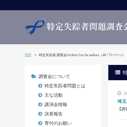
TOP
特定失踪者 調査会Archive List for authors（40 / 71ページ）
特
調査会について
特定失踪者問題とは
2
主な活動
埼玉
講演会情報
【調
決算報告
寄付のお願い