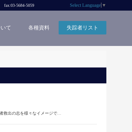
Select Language
▼
x:03-5684-5059
ついて
各種資料
失踪者リスト
害者救出の志を様々なイメージで…