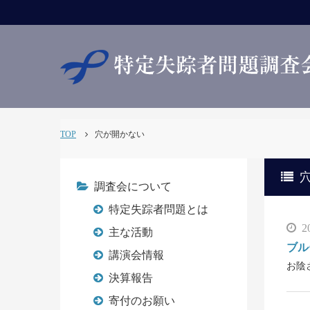
TOP
穴が開かない
調査会について
特定失踪者問題とは
2
主な活動
ブル
講演会情報
お陰
決算報告
寄付のお願い