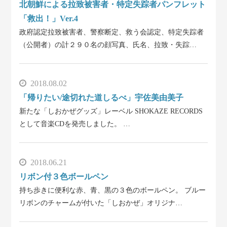
北朝鮮による拉致被害者・特定失踪者パンフレット
「救出！」Ver.4
政府認定拉致被害者、警察断定、救う会認定、特定失踪者
（公開者）の計２９０名の顔写真、氏名、拉致・失踪…
2018.08.02
「帰りたい/途切れた道しるべ」宇佐美由美子
新たな「しおかぜグッズ」レーベル SHOKAZE RECORDS
として音楽CDを発売しました。 …
2018.06.21
リボン付３色ボールペン
持ち歩きに便利な赤、青、黒の３色のボールペン。 ブルー
リボンのチャームが付いた「しおかぜ」オリジナ…