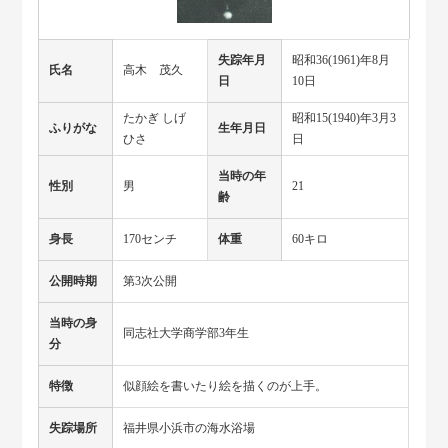
失踪年月
昭和36(1961)年8月
氏名
高木 茂久
日
10日
たかぎ しげ
昭和15(1940)年3月3
ふりがな
生年月日
ひさ
日
当時の年
性別
男
21
齢
身長
170センチ
体重
60キロ
公開時期
第3次公開
当時の身
同志社大学商学部3年生
分
特徴
似顔絵を書いたり絵を描くのが上手。
失踪場所
福井県小浜市の海水浴場