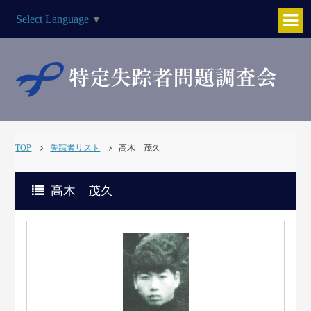
Select Language
▼
TOP
失踪者リスト
高木 茂久
高木 茂久