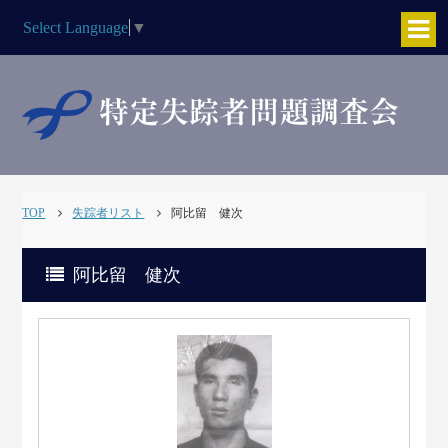
Select Language
▼
TOP
失踪者リスト
阿比留 健次
阿比留 健次