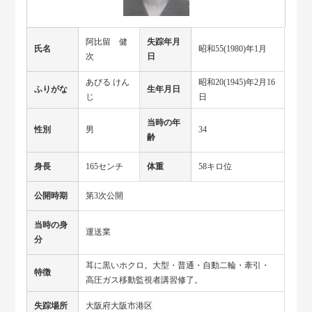
阿比留 健
失踪年月
氏名
昭和55(1980)年1月
次
日
あびる けん
昭和20(1945)年2月16
ふりがな
生年月日
じ
日
当時の年
性別
男
34
齢
身長
165センチ
体重
58キロ位
公開時期
第3次公開
当時の身
運送業
分
耳に黒いホクロ。大型・普通・自動二輪・牽引・
特徴
高圧ガス移動監視者講習修了。
失踪場所
大阪府大阪市港区