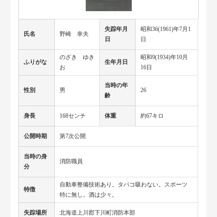
失踪年月
昭和36(1961)年7月1
氏名
野崎 幸夫
日
日
のざき ゆき
昭和9(1934)年10月
ふりがな
生年月日
お
16日
当時の年
性別
男
26
齢
身長
168センチ
体重
約67キロ
公開時期
第7次公開
当時の身
消防職員
分
自動車整備技術あり。タバコ吸わない。スポーツ
特徴
特に無し。酒は少々。
失踪場所
北海道上川郡下川町消防本部