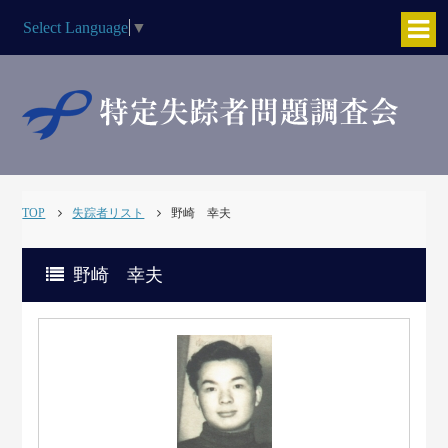
Select Language
▼
TOP
失踪者リスト
野崎 幸夫
野崎 幸夫