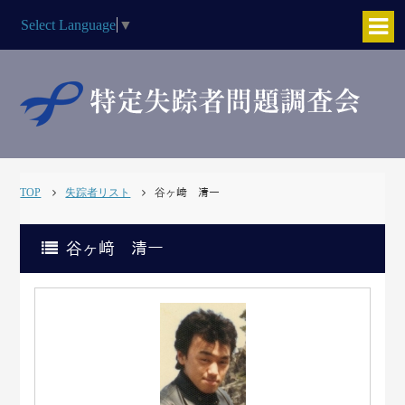
Select Language
▼
TOP
失踪者リスト
谷ヶ﨑 清一
谷ヶ﨑 清一