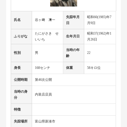
失踪年月
昭和60(1985)年7
氏名
谷ヶ﨑 清一
日
月9日
たにがさき せ
昭和37(1962)年1
ふりがな
生年月日
いいち
月26日
当時の年
性別
男
22
齢
身長
168センチ
体重
58キロ位
公開時期
第46次公開
当時の身
内装店店員
分
特徴
失踪場所
富山県新湊市