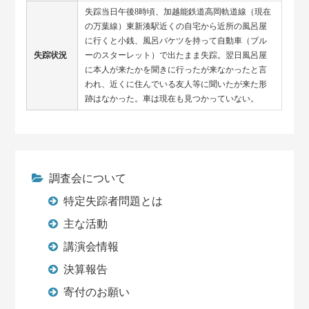
失踪当日午後8時頃、加越能鉄道高岡軌道線（現在
の万葉線）東新湊駅近くの自宅から近所の風呂屋
に行くと小銭、風呂バケツを持って自動車（ブル
失踪状況
ーのスターレット）で出たまま失踪。翌日風呂屋
に本人が来たかを聞きに行ったが来なかったと言
われ、近くに住んでいる友人等に聞いたが来た形
跡はなかった。車は現在も見つかっていない。
調査会について
特定失踪者問題とは
主な活動
講演会情報
決算報告
寄付のお願い