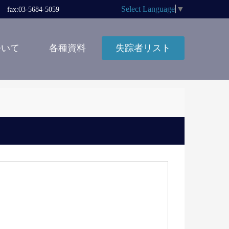
Select Language
▼
x:03-5684-5059
ついて
各種資料
失踪者リスト