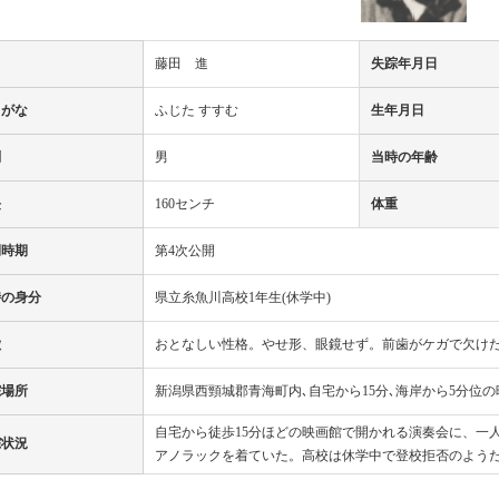
名
藤田 進
失踪年月日
りがな
ふじた すすむ
生年月日
別
男
当時の年齢
長
160センチ
体重
開時期
第4次公開
時の身分
県立糸魚川高校1年生(休学中)
徴
おとなしい性格。やせ形、眼鏡せず。前歯がケガで欠け
踪場所
新潟県西頸城郡青海町内､自宅から15分､海岸から5分位の
自宅から徒歩15分ほどの映画館で開かれる演奏会に、一
踪状況
アノラックを着ていた。高校は休学中で登校拒否のよう