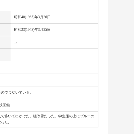
昭和40(1965)年3月26日
昭和23(1948)年3月25日
17
たのでつないでいる。
映画館
人で歩いて出かけた。猛吹雪だった。学生服の上にブルーの
だった。