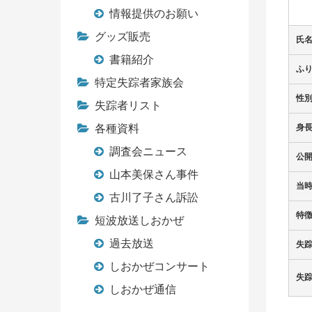
情報提供のお願い
グッズ販売
氏
書籍紹介
ふ
特定失踪者家族会
性
失踪者リスト
各種資料
身
調査会ニュース
公
山本美保さん事件
当
古川了子さん訴訟
特
短波放送しおかぜ
過去放送
失
しおかぜコンサート
失
しおかぜ通信