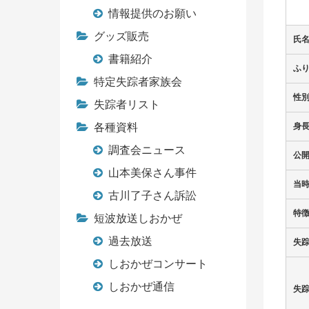
情報提供のお願い
グッズ販売
氏
書籍紹介
ふ
特定失踪者家族会
性
失踪者リスト
各種資料
身
調査会ニュース
公
山本美保さん事件
当
古川了子さん訴訟
特
短波放送しおかぜ
過去放送
失
しおかぜコンサート
しおかぜ通信
失