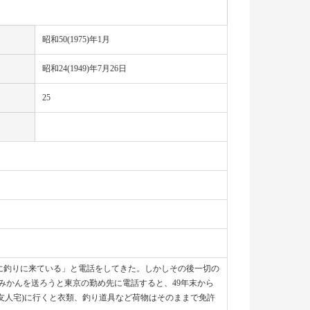
昭和50(1975)年1月
昭和24(1949)年7月26日
25
福井に釣りに来ている」と電話をしてきた。しかしその後一切の
みかんを送ろうと東京の勤め先に電話すると、49年末から
(友人宅)に行くと衣類、釣り道具など荷物はそのままで免許