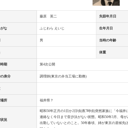
名
藤原 英二
失踪年月日
りがな
ふじわら えいじ
生年月日
別
男
当時の年齢
長
体重
開時期
第4次公開
時の身分
調理師(東京の弁当工場に勤務)
徴
踪場所
福井県？
昭和50年正月の1日か2日頃(夜7時頃)突然家族に「今
連絡なく今日まで音沙汰がない状態。昭和50年3月、母が
踪状況
出勤していないとのこと。50年春頃、姉が東京の居候先