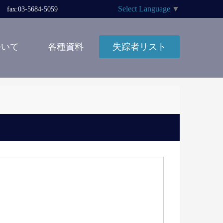
Select Language
▼
x:03-5684-5059
ついて
各種資料
失踪者リスト