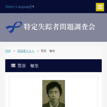
Select Language
▼
TOP
失踪者リスト
荒谷 敏生
荒谷 敏生