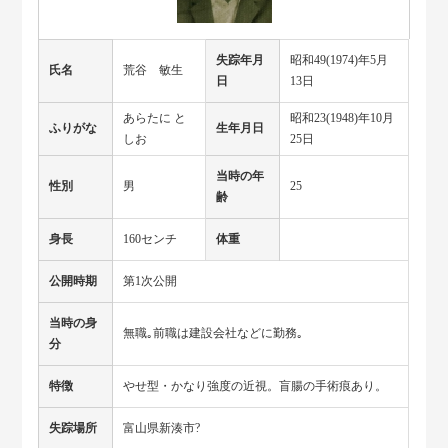
失踪年月
昭和49(1974)年5月
氏名
荒谷 敏生
日
13日
あらたに と
昭和23(1948)年10月
ふりがな
生年月日
しお
25日
当時の年
性別
男
25
齢
身長
160センチ
体重
公開時期
第1次公開
当時の身
無職｡前職は建設会社などに勤務｡
分
特徴
やせ型・かなり強度の近視。盲腸の手術痕あり。
失踪場所
富山県新湊市?