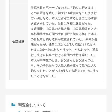
失踪当日自宅テーブルの上に「釣りに行きます」
との書置きを残し、朝5時〜6時頃家を出たまま行
方不明となる。本人は留守にするときには必ず書
き置きをしていた。当日は学校は休みだった。
１週間後、山口県の大島大橋（山口県柳井市と大
島郡周防大島町間の大畠瀬戸に架かる橋）に本人
の自転車と釣り道具が放置されていた。 釣りが趣
失踪状況
味だったが、通常はほとんど1人で出かけており、
たまに2歳年上の友人と行ったこともあった。通常
行く先は自転車で行ける範囲の大竹海岸だった。
本人が中学生のとき、お父さんとお父さんの上
司、その子供たちで大島大橋を渡って島内に入り
釣りをしたことがあるが1人で大島まで釣りに行っ
たことはなかった。
調査会について