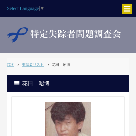
Select Language
▼
TOP
失踪者リスト
花田 昭博
花田 昭博