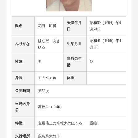
失踪年月
昭和59（1984）年9
氏名
花田 昭博
日
月24日
はなだ あき
昭和41（1966）年4
ふりがな
生年月日
ひろ
月5日
当時の年
性別
男
18
齢
身長
１６９ｃｍ
体重
公開時期
第52次
当時の身
高校生（３年）
分
特徴
左眉毛上に米粒大のほくろ、一重瞼
失踪場所
広島県大竹市