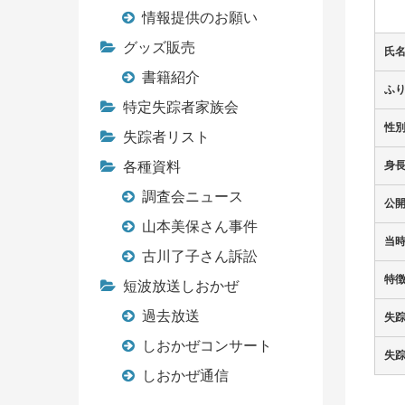
情報提供のお願い
グッズ販売
氏
書籍紹介
ふ
特定失踪者家族会
性
失踪者リスト
各種資料
身
調査会ニュース
公
山本美保さん事件
当
古川了子さん訴訟
特
短波放送しおかぜ
過去放送
失
しおかぜコンサート
失
しおかぜ通信