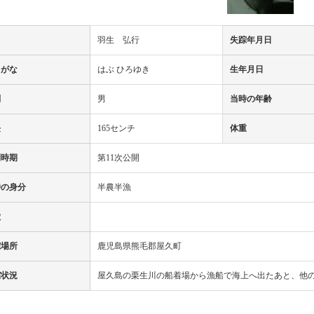
名
羽生 弘行
失踪年月日
りがな
はぶ ひろゆき
生年月日
別
男
当時の年齢
長
165センチ
体重
開時期
第11次公開
時の身分
半農半漁
徴
踪場所
鹿児島県熊毛郡屋久町
踪状況
屋久島の栗生川の船着場から漁船で海上へ出たあと、他の