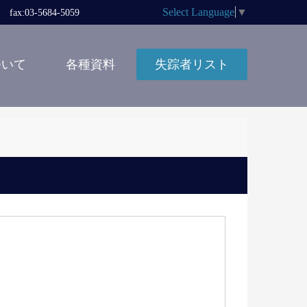
Select Language
▼
x:03-5684-5059
ついて
各種資料
失踪者リスト