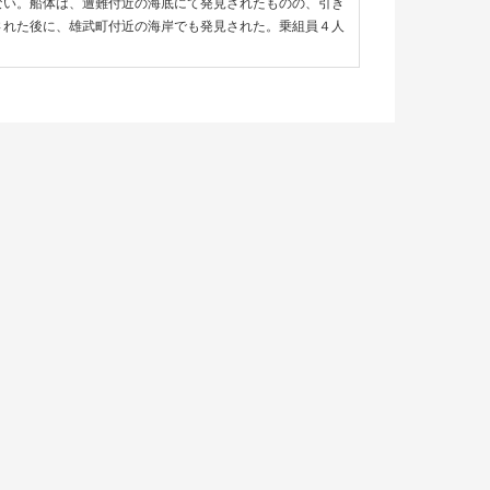
ない。船体は、遭難付近の海底にて発見されたものの、引き
された後に、雄武町付近の海岸でも発見された。乗組員４人