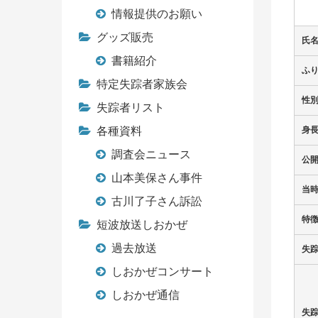
情報提供のお願い
グッズ販売
氏
書籍紹介
ふ
特定失踪者家族会
性
失踪者リスト
各種資料
身
調査会ニュース
公
山本美保さん事件
当
古川了子さん訴訟
特
短波放送しおかぜ
過去放送
失
しおかぜコンサート
しおかぜ通信
失