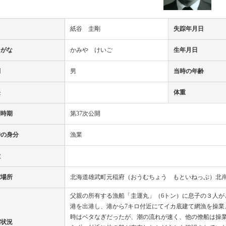
名
紙谷 圭剛
失踪年月日
りがな
かみや けいご
生年月日
別
男
当時の年齢
長
体重
開時期
第37次公開
時の身分
漁業
徴
踪場所
北海道雄武町元稲府（おうむちょう もといねっぷ）北岸
父親の所有する漁船「圭運丸」（6トン）に息子の３人が
港を出港し、港から7キロ付近にてイカ底建て網漁を操業
時はベタなぎだったが、潮の流れが速く、他の僚船は操
踪状況