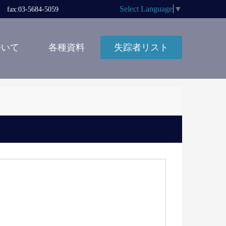
Select Language
▼
x:03-5684-5059
ついて
各種資料
失踪者リスト