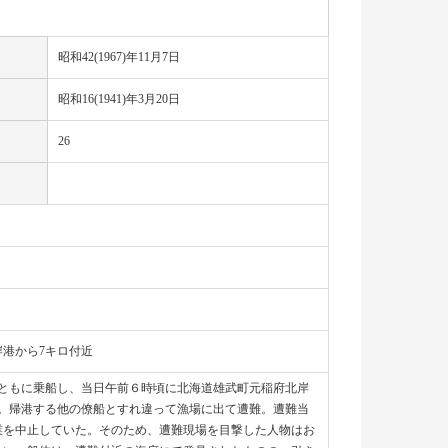
昭和42(1967)年11月7日
昭和16(1941)年3月20日
26
港から7キロ付近
ともに乗船し、当日午前６時頃に北海道雄武町元稲府北岸
。帰港する他の僚船とすれ違って漁場に出て遭難。遭難当
業を中止していた。そのため、遭難現場を目撃した人物はお