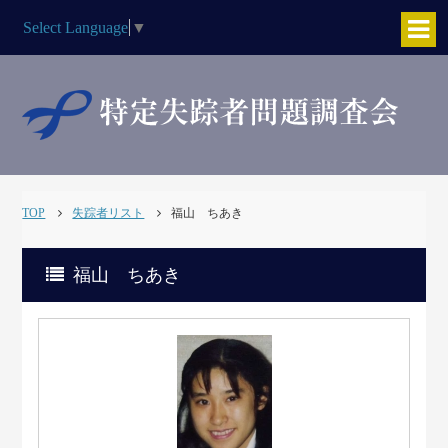
Select Language
▼
TOP
失踪者リスト
福山 ちあき
福山 ちあき