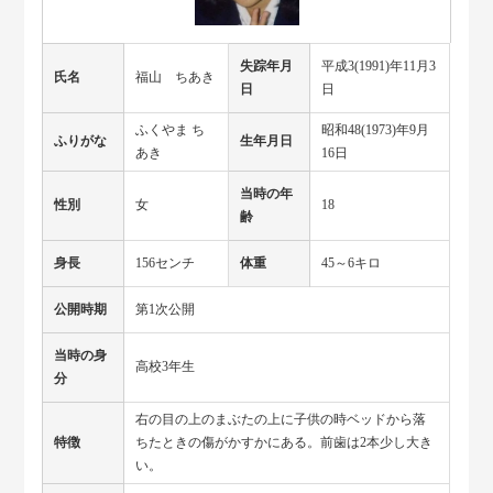
失踪年月
平成3(1991)年11月3
氏名
福山 ちあき
日
日
ふくやま ち
昭和48(1973)年9月
ふりがな
生年月日
あき
16日
当時の年
性別
女
18
齢
身長
156センチ
体重
45～6キロ
公開時期
第1次公開
当時の身
高校3年生
分
右の目の上のまぶたの上に子供の時ベッドから落
特徴
ちたときの傷がかすかにある。前歯は2本少し大き
い。