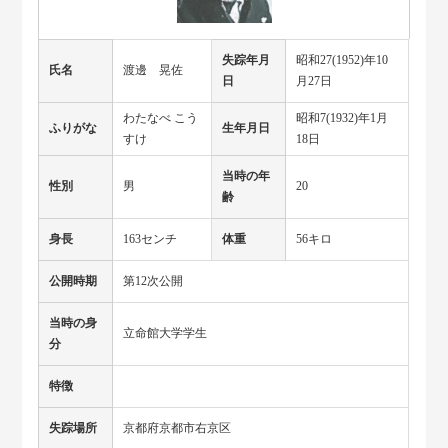
失踪年月
昭和27(1952)年10
氏名
渡邊 晃佐
日
月27日
わたなべ こう
昭和7(1932)年1月
ふりがな
生年月日
すけ
18日
当時の年
性別
男
20
齢
身長
163センチ
体重
56キロ
公開時期
第12次公開
当時の身
立命館大学学生
分
特徴
失踪場所
京都府京都市右京区