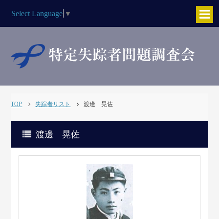
Select Language
▼
TOP
失踪者リスト
渡邊 晃佐
渡邊 晃佐