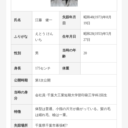
失踪年月
昭和48(1973)年8月
氏名
江藤 健一
日
19日
えとう けん
昭和28(1953)年5月
ふりがな
生年月日
いち
27日
当時の年
性別
男
20
齢
身長
175センチ
体重
公開時期
第1次公開
当時の身
会社員･千葉大工業短期大学部印刷工学科2回生
分
体型は普通。小指の片方が曲がっている。髪の毛
特徴
は縮れ毛、瞼は一重。
失踪場所
千葉県千葉市幕張町?