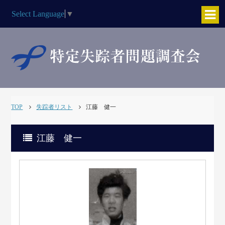
Select Language
▼
TOP
失踪者リスト
江藤 健一
江藤 健一