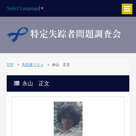
Select Language
▼
TOP
失踪者リスト
永山 正文
永山 正文