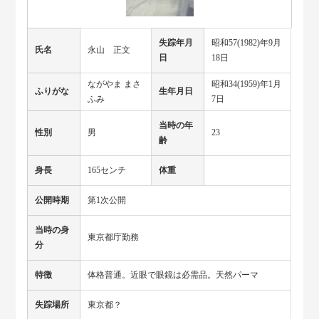
失踪年月
昭和57(1982)年9月
氏名
永山 正文
日
18日
ながやま まさ
昭和34(1959)年1月
ふりがな
生年月日
ふみ
7日
当時の年
性別
男
23
齢
身長
165センチ
体重
公開時期
第1次公開
当時の身
東京都庁勤務
分
特徴
体格普通。近眼で眼鏡は必需品。天然パーマ
失踪場所
東京都？