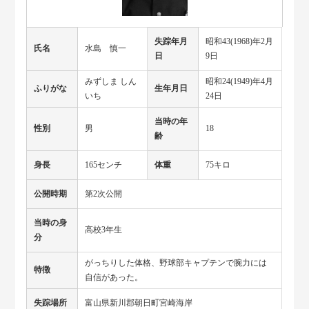
失踪年月
昭和43(1968)年2月
氏名
水島 慎一
日
9日
みずしま しん
昭和24(1949)年4月
ふりがな
生年月日
いち
24日
当時の年
性別
男
18
齢
身長
165センチ
体重
75キロ
公開時期
第2次公開
当時の身
高校3年生
分
がっちりした体格、野球部キャプテンで腕力には
特徴
自信があった。
失踪場所
富山県新川郡朝日町宮崎海岸