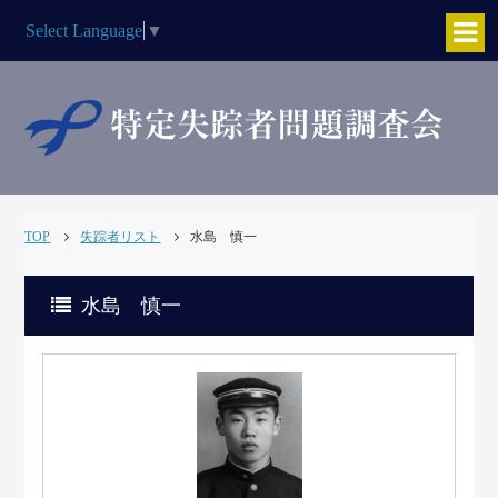
Select Language
▼
TOP
失踪者リスト
水島 慎一
水島 慎一