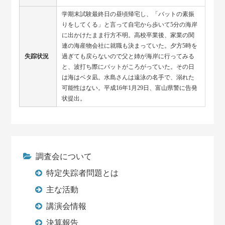
学期末試験最終日の昼頃帰宅し、「バットの素振
りをしてくる」と言って自宅から歩いて5分の海岸
に出かけたまま行方不明。高校卒業後、家業の関
連の海産物会社に就職も決まっていた。夕方5時を
失踪状況
過ぎても戻らないので父と姉が海岸に行ってみる
と、波打ち際にバットがころがっていた。その日
は海はベタ凪。水島さんは遠泳の名手で、溺れた
可能性はない。平成16年1月29日、富山県警に告発
状提出。
調査会について
特定失踪者問題とは
主な活動
講演会情報
決算報告