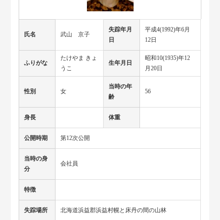
失踪年月
平成4(1992)年6月
氏名
武山 京子
日
12日
たけやま きょ
昭和10(1935)年12
ふりがな
生年月日
うこ
月20日
当時の年
性別
女
56
齢
身長
体重
公開時期
第12次公開
当時の身
会社員
分
特徴
失踪場所
北海道浜益郡浜益村幌と床丹の間の山林