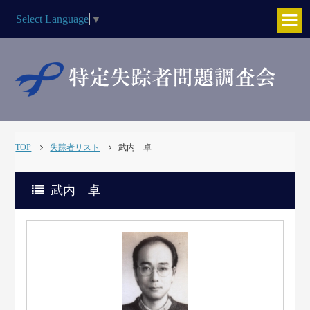
Select Language
▼
TOP
失踪者リスト
武内 卓
武内 卓