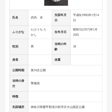
失踪年月
平成8(1996)年1月14
氏名
武内 卓
日
日
たけうち た
昭和32(1957)年1月
ふりがな
生年月日
かし
20日
当時の年
性別
男
38
齢
身長
体重
公開時期
第34次公開
当時の身
警備員
分
特徴
失踪場所
神奈川県愛甲郡清川村丹沢大山国定公園