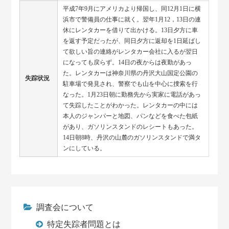
平成7年9月にアメリカより帰国し、同12月1日に横
浜市で警備員の仕事に就く。翌年1月12，13日の連
休にレンタカーを借りて出かける。13日夕方に車
を返す予定だったが、同日夕方に返却を1日延ばし
て欲しい旨の連絡がレンタカー会社に入るが翌日
になっても戻らず。14日の夜からは夜勤があっ
た。レンタカーは神奈川県の丹沢大山国定公園の
失踪状況
駐車場で発見され、警察でも山を中心に捜索を行
なった。1月23日朝に勤務先から実家に電話があっ
て失踪したことがわかった。レンタカーの中には
本人のジャンパーと地図、パンなどを食べた包紙
があり、ガソリンスタンドのレシートもあった。
14日朝8時、丹沢の山麓のガソリンスタンドで満タ
ンにしている。
調査会について
特定失踪者問題とは