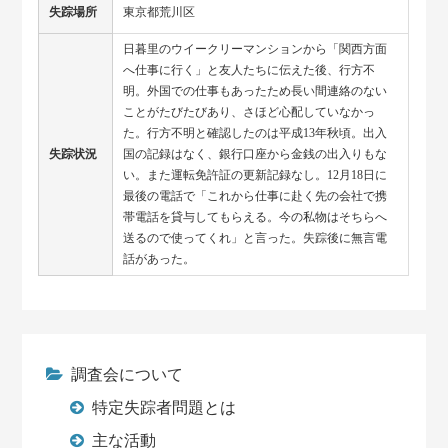
失踪場所
東京都荒川区
日暮里のウイークリーマンションから「関西方面
へ仕事に行く」と友人たちに伝えた後、行方不
明。外国での仕事もあったため長い間連絡のない
ことがたびたびあり、さほど心配していなかっ
た。行方不明と確認したのは平成13年秋頃。出入
失踪状況
国の記録はなく、銀行口座から金銭の出入りもな
い。また運転免許証の更新記録なし。12月18日に
最後の電話で「これから仕事に赴く先の会社で携
帯電話を貸与してもらえる。今の私物はそちらへ
送るので使ってくれ」と言った。失踪後に無言電
話があった。
調査会について
特定失踪者問題とは
主な活動