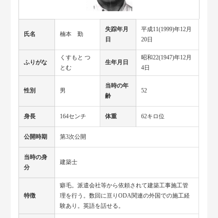
失踪年月
平成11(1999)年12月
氏名
楠本 勤
日
20日
くすもと つ
昭和22(1947)年12月
ふりがな
生年月日
とむ
4日
当時の年
性別
男
52
齢
身長
164センチ
体重
62キロ位
公開時期
第3次公開
当時の身
建築士
分
癖毛。派遣会社等から依頼されて建築工事施工管
特徴
理を行う。数回に亘りODA関連の外国での施工経
験あり。英語を話せる。