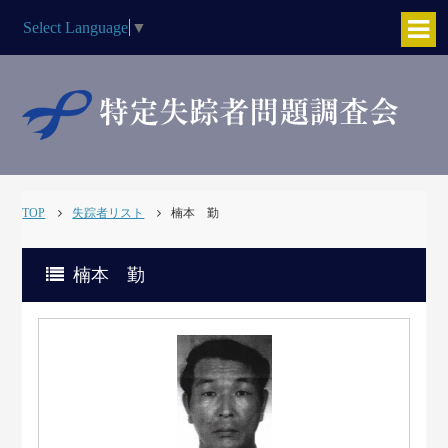
Select Language
▼
TOP
失踪者リスト
楠本 勤
楠本 勤