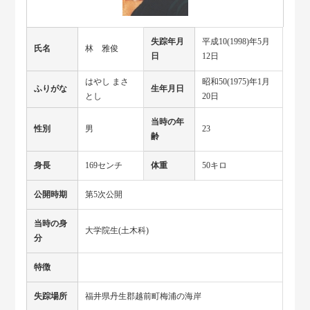
失踪年月
平成10(1998)年5月
氏名
林 雅俊
日
12日
はやし まさ
昭和50(1975)年1月
ふりがな
生年月日
とし
20日
当時の年
性別
男
23
齢
身長
169センチ
体重
50キロ
公開時期
第5次公開
当時の身
大学院生(土木科)
分
特徴
失踪場所
福井県丹生郡越前町梅浦の海岸