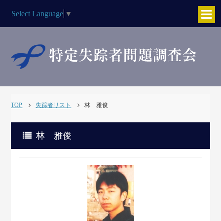
Select Language
▼
TOP
失踪者リスト
林 雅俊
林 雅俊