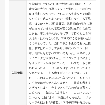
午前9時頃いつもどおりに大学へ車で向かった。22
時30分に大学の指導スタッフと別れる。この日の
夜は帰宅しなかった。それまでも卒論などで朝帰
りや泊まり込みがあったので帰宅しなくても不思
議ではなかった。5月13日福井県越前町の海岸に車
が止まっているとの電話が四ケ浦駐在所から自宅
にある。車は海岸の釣り場に下りて行くところ(本
人は釣りはやらない)で、下りて行く道を塞いだよ
うに停まっていた。当日早朝から止めてあった模
様。ドアはロックしてあり、中にパソコン、財
布、免許証などすべて置いてあった。座席のリク
ライニングは倒れていた。パソコンには次のよう
なメッセージが残されていた。「いやあ、もう疲
れちゃったよ 少し道をはずしてしまったよう
失踪状況
な気がする 何も考えずにここまできてしまっ
た このままゼネコンへ入ったとしてもやって
いく自信はぜんぜんありません 修論も考える
とぞっとします 今までさんざんわがまま言って
ごめんね 先生にもよろしく このパソコン
は○○さんにあげます 本当にすんません」 メッ
セージの残された時間は１３日午前2時4分だった