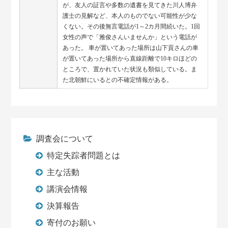
が、友人の証言や多数の遺書を見てきた川人博弁
護士の見解など、本人のものでない可能性が少な
くない。その後無言電話が1～2カ月間続いた。1回
女性の声で「雅俊さんいませんか」という電話が
あった。 車が置いてあった場所は山下貢さんの車
が置いてあった場所から直線距離で10キロほどの
ところで、置かれていた状況も類似している。ま
た北朝鮮にいるとの不確定情報がある。
調査会について
特定失踪者問題とは
主な活動
講演会情報
決算報告
寄付のお願い