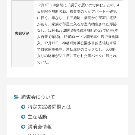
12月3日8:20病院に「調子が悪いので休む」とtel。4
日病院を無断欠勤。検査課の人がアパートへ確認
に行く。車なし、ドア施錠。病院から実家に電話
があり、家族が部屋に入るが室内物色された形跡
なし。12月4日8:28国道6号線茨城町のGSで給油(本
失踪状況
人自筆で確認)。12:05ローソン調子黒生店で昼食購
入。12月15日 神栖町海浜公園多目的広場駐車場
で自家用車発見。運転席側のロックなし、6000円
入りの財布が助手席に置かれた黒バックに残され
ていた。
調査会について
特定失踪者問題とは
主な活動
講演会情報