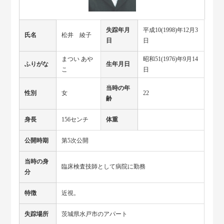
失踪年月
平成10(1998)年12月3
氏名
松井 綾子
日
日
まつい あや
昭和51(1976)年9月14
ふりがな
生年月日
こ
日
当時の年
性別
女
22
齢
身長
156センチ
体重
公開時期
第5次公開
当時の身
臨床検査技師として病院に勤務
分
特徴
近視。
失踪場所
茨城県水戸市のアパート