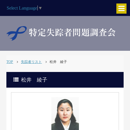
Select Language
▼
TOP
失踪者リスト
松井 綾子
松井 綾子