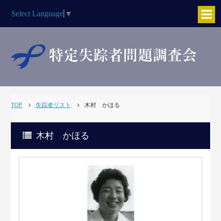
Select Language
▼
TOP
失踪者リスト
木村 かほる
木村 かほる