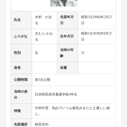
木村 かほ
失踪年月
昭和35(1960)年2月27
氏名
る
日
日
きむら かお
昭和13(1938)年8月27
ふりがな
生年月日
る
日
当時の年
性別
女
21
齢
身長
体重
公開時期
第3次公開
当時の身
日赤秋田高等看護学校3年生
分
中肉中背、色白でいつも微笑みをたたえ優しい感
特徴
じ。
失踪場所
秋田市内