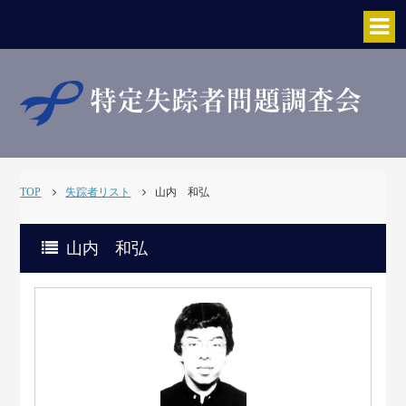
TOP
失踪者リスト
山内 和弘
山内 和弘