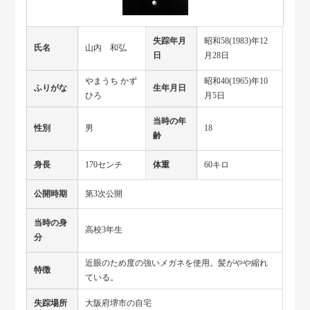
失踪年月
昭和58(1983)年12
氏名
山内 和弘
日
月28日
やまうち かず
昭和40(1965)年10
ふりがな
生年月日
ひろ
月5日
当時の年
性別
男
18
齢
身長
170センチ
体重
60キロ
公開時期
第3次公開
当時の身
高校3年生
分
近眼のため度の強いメガネを使用。髪がやや縮れ
特徴
ている。
失踪場所
大阪府堺市の自宅