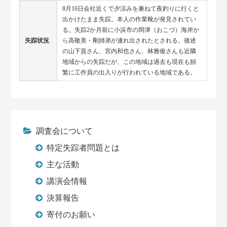
8月16日会社近くで夕涼みを兼ねて夜釣りに行くと
出かけたまま失踪。本人の作業靴が発見されてい
る。失踪2か月前に小浜市の岡津（おこづ）海岸か
失踪状況
ら高敬美・剛姉弟が連れ出されたとされる。後述
の山下貢さん、宮内和也さん、林雅俊さんも近隣
地域からの失踪だが、この地域は過去も現在も頻
繁に工作員の出入りが行われている地域である。
調査会について
特定失踪者問題とは
主な活動
講演会情報
決算報告
寄付のお願い