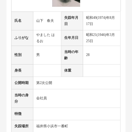
失踪年月
昭和49(1974)年8月
氏名
山下 春夫
日
17日
やました は
昭和21(1946)年3月
ふりがな
生年月日
るお
25日
当時の年
性別
男
28
齢
身長
体重
公開時期
第2次公開
当時の身
会社員
分
特徴
失踪場所
福井県小浜市一番町