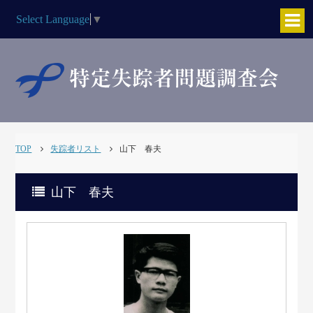
Select Language
▼
TOP
失踪者リスト
山下 春夫
山下 春夫