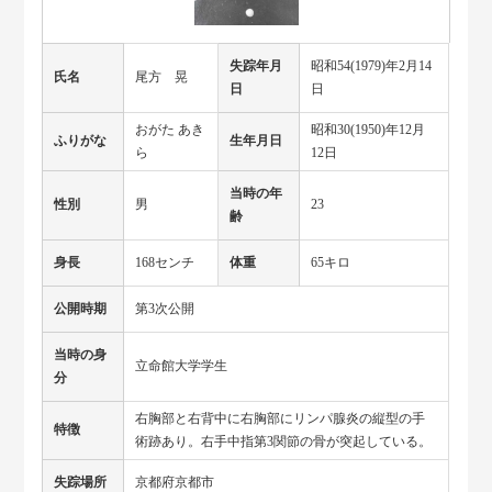
失踪年月
昭和54(1979)年2月14
氏名
尾方 晃
日
日
おがた あき
昭和30(1950)年12月
ふりがな
生年月日
ら
12日
当時の年
性別
男
23
齢
身長
168センチ
体重
65キロ
公開時期
第3次公開
当時の身
立命館大学学生
分
右胸部と右背中に右胸部にリンパ腺炎の縦型の手
特徴
術跡あり。右手中指第3関節の骨が突起している。
失踪場所
京都府京都市