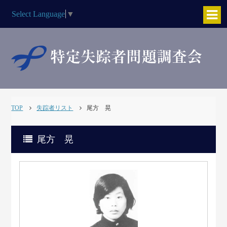
Select Language
▼
TOP
失踪者リスト
尾方 晃
尾方 晃