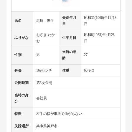
失踪年月
昭和35(1960)年11月3
氏名
尾崎 隆生
日
日
おざき たか
昭和8(1933)年4月28
ふりがな
生年月日
お
日
当時の年
性別
男
27
齢
身長
169センチ
体重
60キロ
公開時期
第3次公開
当時の身
会社員
分
特徴
左手の指が事故で曲がらない。
失踪場所
兵庫県神戸市