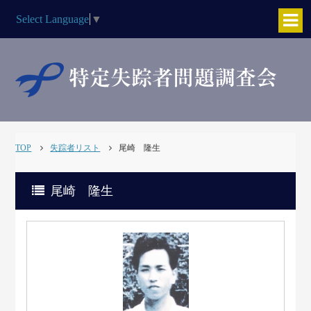
Select Language
▼
TOP
失踪者リスト
尾崎 隆生
尾崎 隆生