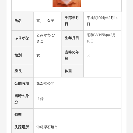
失踪年月
平成6(1994)年2月14
氏名
富川 久子
日
日
とみかわ ひ
昭和33(1958)年2月
ふりがな
生年月日
さこ
18日
当時の年
性別
女
35
齢
身長
体重
公開時期
第23次公開
当時の身
主婦
分
特徴
失踪場所
沖縄県石垣市