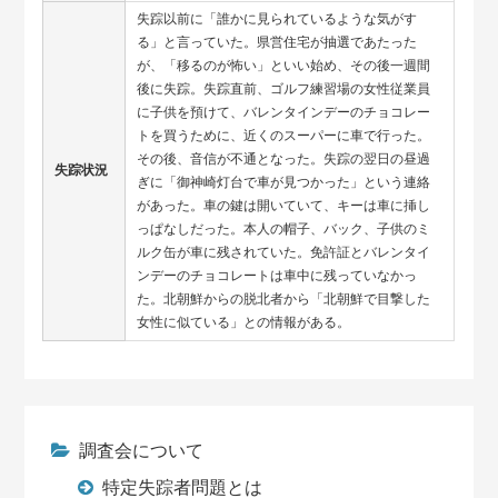
失踪以前に「誰かに見られているような気がす
る」と言っていた。県営住宅が抽選であたった
が、「移るのが怖い」といい始め、その後一週間
後に失踪。失踪直前、ゴルフ練習場の女性従業員
に子供を預けて、バレンタインデーのチョコレー
トを買うために、近くのスーパーに車で行った。
その後、音信が不通となった。失踪の翌日の昼過
失踪状況
ぎに「御神崎灯台で車が見つかった」という連絡
があった。車の鍵は開いていて、キーは車に挿し
っぱなしだった。本人の帽子、バック、子供のミ
ルク缶が車に残されていた。免許証とバレンタイ
ンデーのチョコレートは車中に残っていなかっ
た。北朝鮮からの脱北者から「北朝鮮で目撃した
女性に似ている」との情報がある。
調査会について
特定失踪者問題とは