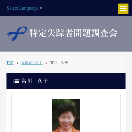
Select Language
▼
TOP
失踪者リスト
富川 久子
富川 久子