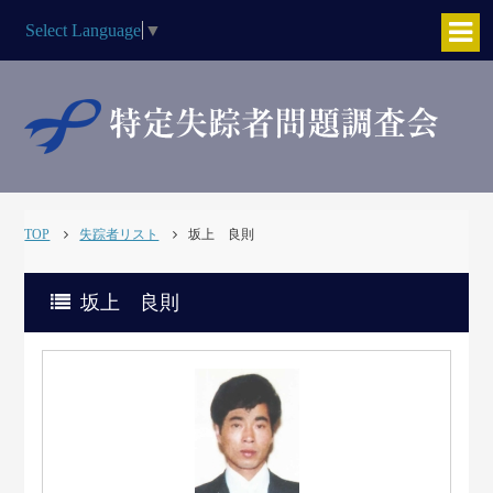
Select Language
▼
TOP
失踪者リスト
坂上 良則
坂上 良則