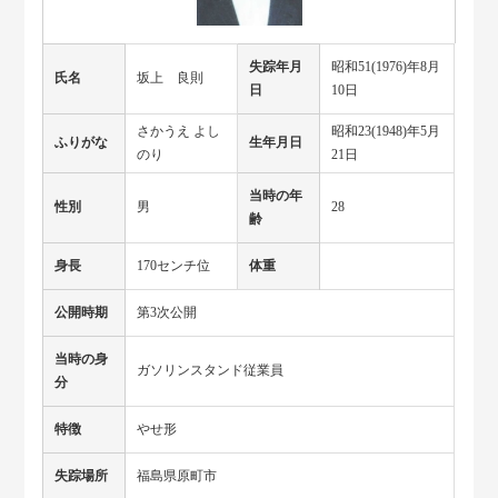
失踪年月
昭和51(1976)年8月
氏名
坂上 良則
日
10日
さかうえ よし
昭和23(1948)年5月
ふりがな
生年月日
のり
21日
当時の年
性別
男
28
齢
身長
170センチ位
体重
公開時期
第3次公開
当時の身
ガソリンスタンド従業員
分
特徴
やせ形
失踪場所
福島県原町市