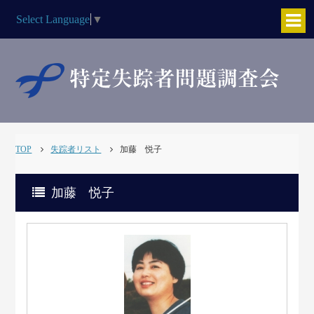
Select Language
▼
TOP
失踪者リスト
加藤 悦子
加藤 悦子