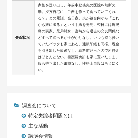
家族を送り出し、午前中勤務先の医院を無断欠
勤。夕方自宅に「ご飯を作って食べていてくれ
る？」との電話。当日夜、夫が鏡台内から「これ
から旅に出る」という手紙を発見。翌日には鹿児
島の実家、兄弟姉妹、当時から過去の交友関係な
失踪状況
どすべて調べるが手がかりなし。いつも持ち歩い
ていたバックも家にある。通帳印鑑も同様。現金
を引き出した痕跡なし。給料前だったので所持金
はほとんどない。看護婦免許も家に置いたまま。
服も持ち出した形跡なし。性格上自殺は考えにく
い。
調査会について
特定失踪者問題とは
主な活動
講演会情報