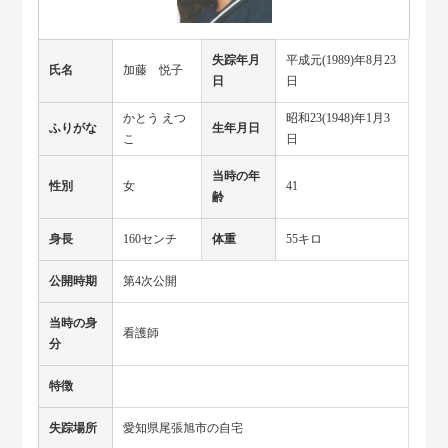
失踪年月
平成元(1989)年8月23
氏名
加藤 悦子
日
日
かとう えつ
昭和23(1948)年1月3
ふりがな
生年月日
こ
日
当時の年
性別
女
41
齢
身長
160センチ
体重
55キロ
公開時期
第4次公開
当時の身
看護師
分
特徴
失踪場所
愛知県尾張旭市の自宅