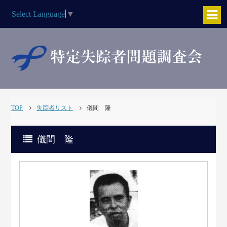
Select Language
▼
TOP
失踪者リスト
儀間 隆
儀間 隆