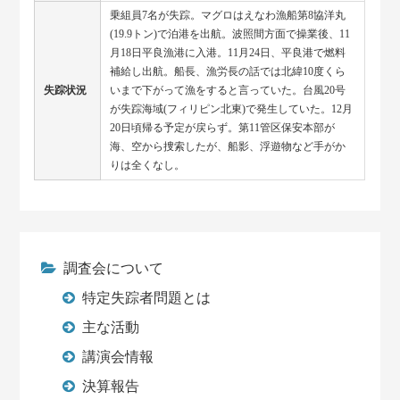
乗組員7名が失踪。マグロはえなわ漁船第8協洋丸
(19.9トン)で泊港を出航。波照間方面で操業後、11
月18日平良漁港に入港。11月24日、平良港で燃料
補給し出航。船長、漁労長の話では北緯10度くら
失踪状況
いまで下がって漁をすると言っていた。台風20号
が失踪海域(フィリピン北東)で発生していた。12月
20日頃帰る予定が戻らず。第11管区保安本部が
海、空から捜索したが、船影、浮遊物など手がか
りは全くなし。
調査会について
特定失踪者問題とは
主な活動
講演会情報
決算報告