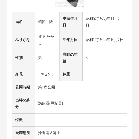
失踪年月
昭和52(1977)年11月24
氏名
儀間 隆
日
日
ぎま たか
ふりがな
生年月日
昭和17(1942)年10月2日
し
当時の年
性別
男
35
齢
身長
170センチ
体重
公開時期
第2次公開
当時の身
漁船員(甲板員)
分
特徴
失踪場所
沖縄南方海上