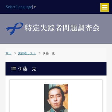
Select Language
▼
TOP
失踪者リスト
伊藤 克
伊藤 克