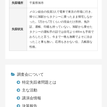
失踪場所
千葉県旭市
メロン組合の役員3人で電車で東京の市場に行き、
帰りに旭駅からタクシーに乗ったまま帰宅しなか
った。5万から7万くらいの現金だけ所持。免許
証、通帳、印鑑も持っていない。旭駅から乗せた
失踪状況
タクシーの運転手の話では自宅より400ｍも手前で
おろしたと言う。今まで一晩も無断でよそに泊ま
ったこと事も無い。応用もきかない位、几帳面な
性格。
調査会について
特定失踪者問題とは
主な活動
講演会情報
決算報告