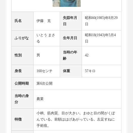
失踪年月
昭和60(1985)年8月29
氏名
伊藤 克
日
日
いとう まさ
昭和18(1943)年5月4
ふりがな
生年月日
る
日
当時の年
性別
男
42
齢
身長
160センチ
体重
57キロ
公開時期
第6次公開
当時の身
農業
分
小柄、筋肉質、目が大きい。まゆと目の間がくぼ
特徴
んでいる。前額ははげあがっている。左足すねに
手術痕。