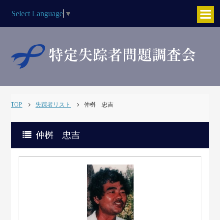
Select Language
▼
TOP
失踪者リスト
仲桝 忠吉
仲桝 忠吉