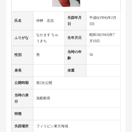
失踪年月
平成6(1994)年2月
氏名
仲桝 忠吉
日
3日
なかます ちゅ
昭和18(1943)年7
ふりがな
生年月日
うきち
月10日
当時の年
性別
男
50
齢
身長
体重
公開時期
第2次公開
当時の身
漁船船長
分
特徴
失踪場所
フィリピン東方海域