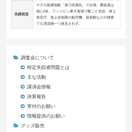
マグロ延縄漁船「第15武潮丸」で出港。乗組員は
他に6名。フィリピン東方海域で船ごと失踪。海上
失踪状況
保安庁、海上自衛隊の航空機、巡視船などの捜索
でも漂流物一つ発見されず。
調査会について
特定失踪者問題とは
主な活動
講演会情報
決算報告
寄付のお願い
情報提供のお願い
グッズ販売